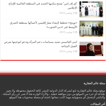
“إي إف إس” تفتتح مكتبها الجديد في المنطقة العالمية للإنتاج
الإعلامي
9 نوفمبر,2015
«بوينج» تخطط لإنشاء مقرّ إقليمي لأعمالها بمنطقة الشرق
الأوسط في «دبي الجنوب»
9 نوفمبر,2015
لبنى القاسمي تشيد بسياسات دعم المرأة وتدعو لتوعيتها بفرص
العمل المتاحة
9 نوفمبر,2015
مجلة عالم العقارية
موقع مجلة عالم العقارية تابع لشركة الدار الدولية للنشر كافة الحقوق محفوظه ولا يجوز
طباعة أي جزء من الموقع من دون موافقة خطية ، والآراء الوارده هنا لا تعبر عن رأي المجلة ،
والناشر لايتحمل أي مسؤولية مهما كانت تبعاتها ناشئة أو متصلة بمحتويات هذا الموقع.
أخر المقالات