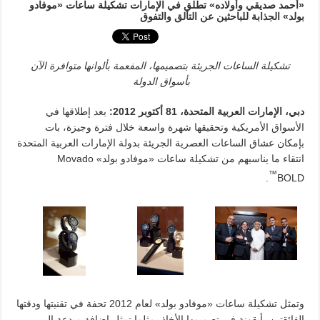
«أحمد صديقي وأولاده» تطلق في الإمارات تشكيلة ساعات «موفادو
بولد» الجذابة للباحثين عن التألق والتفوق
تشكيلة الساعات الجريئة بتصميمها، المفعمة بألوانها متوافرة الآن
بأسواق الدولة
دبي، الإمارات العربية المتحدة،
1 أكتوبر
8
2012
:
بعد إطلاقها في
الأسواق الأمريكية وتحقيقها شهرة واسعة خلال فترة وجيزة، بات
بإمكان عشاق الساعات العصرية الجريئة بدولة الإمارات العربية المتحدة
انتقاء ما يناسبهم من تشكيلة ساعات «موفادو بولد» Movado
™
.
BOLD
وتمثل تشكيلة ساعات «موفادو بولد» لعام 2012 تحفة في تقنيتها ودقتها
الفائقتين، أيقونة في تصميمها الأخاذ، مثلما تمثل إضافة مبدعة إلى