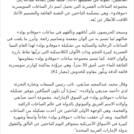
مجموعة الساعات العصرية التي تحمل اسم دار الساعات السويسرية
«موفادو»، وهي مصمَّمة للباحثين عن التقنية الفائقة والتصميم الأخاذ
اللافت للأنظار عن بُعد.
وسيجد الحريصون على أناقتهم وتألقهم في ساعات «موفادو بولد»
ضالتهم لما تتسم به من ألوان مفعمة وتصاميم رائعة. وأبرز ما يلفت في
الساعات الرجالية والنسائية من تشكيلة «موفادو بولد» لهذا العام المينا
العصرية كبيرة الحجم وذات الألوان الكلاسيكية التي تزيِّنها نقاط بارزة
وألوان لافتة. كما تتسم مجموعة ساعات «موفادو بولد» بمقاومتها
الفائقة للماء حتى عُمق 30 متراً، وهي مزوَّدة بماكينة كوارتز سويسرية
فائقة الدقة وبلَّور مقاوم للخدوش (معيار K1).
وقال محمد عبدالمجيد صدّيقي، نائب رئيس المبيعات وتجارة التجزئة
لدى «أحمد صديقي وأولاده»: “يسرّنا أن نكون السبَّاقين بتوفير تشكيلة
ساعات «موفادو بولد» في السوق الإماراتية. مجموعة أحمد صدّيقي
وأولاده الاسم العريق والموثوق بالدولة في عالم الساعات الراقية
والفخمة، وهي الوجهة الأولى للباحثين عن أحدث تشكيلة من الساعات
العالمية. وبعد أن حققت ساعات «موفادو بولد» نجاحاً واسعاً وشهرة
كبيرة في الأسواق الأمريكية ستتوافر اليوم للباحثين عن التألق والتفوق
بدولة الإمارات العربية المتحدة”.