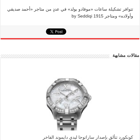
تتوافر تشكيلة ساعات «موفادو بولد» في عددٍ من متاجر «أحمد صديقي
وأولاده» ومتاجر 1915 by Seddiqi
مقالات مشابهة
كونكورد تتألق بإصدار ساراتوجا ليدي دايموند الفاخر