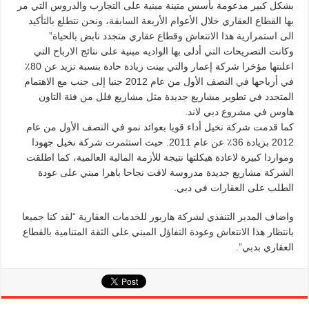
بشكل كبير مدعومة بأسس متينة مبنية على التجارب والدروس التي مر
بها القطاع العقاري خلال الأعوام الأربعة السابقة، ونحن نتطلع بالتأكيد
الى استمرارية هذا الانتعاش وقطاع عقاري متجدد نابض بالحياة”
وكانت التصريحات التي أدلى بها الواديه مبنية على نتائج الارباح التي
اعلنتها مؤخرا شركة إعمار والتي بينت زيادة حادة بنسبة تزيد عن 80٪
في أرباحها في النصف الأول من عام 2012 جنبا إلى جنب مع الاهتمام
المتجدد في تطوير مشاريع جديدة مثل مشاريع فلل من فئة التاون
هاوس في مشروع دبي لاند.
كما قدمت شركة نخيل أداء قويا بعوائد نمو في النصف الأول من عام
2012 بزيادة 36٪ عن عام 2011. حيث استثمرت شركة نخيل جهودا
ومواردا كبيرة لاعادة هيكلتها نتيجة للأزمة المالية العالمية، كما اطلقت
الشركة مشاريع جديدة مدروسة لاقت نجاحا باهرا مبني على عودة
الطلب على العقارات في دبي.
واضاف المدير التنفذي لشركة هاربور للخدمات العقارية “لقد كنا جميعا
بانتظار هذا الانتعاش وعودة التفاؤل المبني على الثقة المتنامية بالقطاع
العقاري بدبي”.