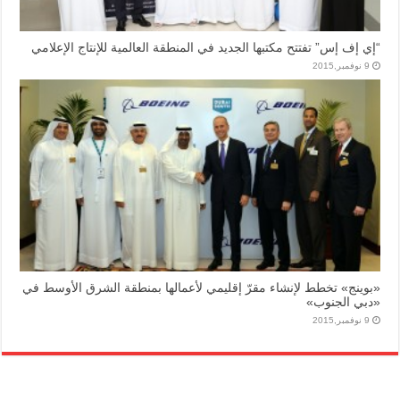
“إي إف إس” تفتتح مكتبها الجديد في المنطقة العالمية للإنتاج الإعلامي
9 نوفمبر,2015
«بوينج» تخطط لإنشاء مقرّ إقليمي لأعمالها بمنطقة الشرق الأوسط في
«دبي الجنوب»
9 نوفمبر,2015