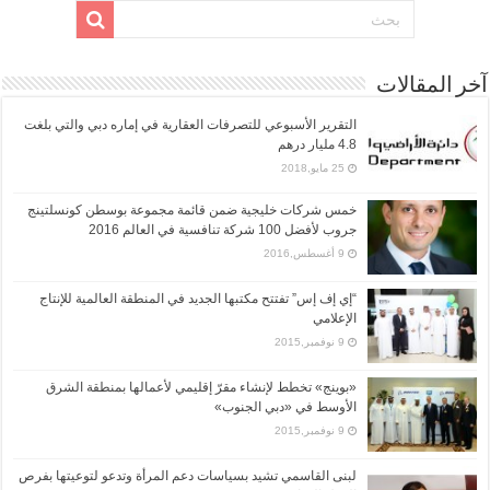
آخر المقالات
التقرير الأسبوعي للتصرفات العقارية في إماره دبي والتي بلغت
4.8 مليار درهم
25 مايو,2018
خمس شركات خليجية ضمن قائمة مجموعة بوسطن كونسلتينج
جروب لأفضل 100 شركة تنافسية في العالم 2016
9 أغسطس,2016
“إي إف إس” تفتتح مكتبها الجديد في المنطقة العالمية للإنتاج
الإعلامي
9 نوفمبر,2015
«بوينج» تخطط لإنشاء مقرّ إقليمي لأعمالها بمنطقة الشرق
الأوسط في «دبي الجنوب»
9 نوفمبر,2015
لبنى القاسمي تشيد بسياسات دعم المرأة وتدعو لتوعيتها بفرص