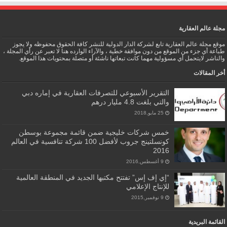
مجلة عالم العقارية
موقع مجلة عالم العقارية تابع لشركة الدار الدولية للنشر كافة الحقوق محفوظه ولا يجوز
طباعة أي جزء من الموقع من دون موافقة خطية ، والآراء الوارده هنا لا تعبر عن رأي المجلة ،
والناشر لايتحمل أي مسؤولية مهما كانت تبعاتها ناشئة أو متصلة بمحتويات هذا الموقع.
أخر المقالات
التقرير الأسبوعي للتصرفات العقارية في إماره دبي
والتي بلغت 4.8 مليار درهم
25 مايو,2018
خمس شركات خليجية ضمن قائمة مجموعة بوسطن
كونسلتينج جروب لأفضل 100 شركة تنافسية في العالم
2016
9 أغسطس,2016
“إي إف إس” تفتتح مكتبها الجديد في المنطقة العالمية
للإنتاج الإعلامي
9 نوفمبر,2015
القائمة البريدية