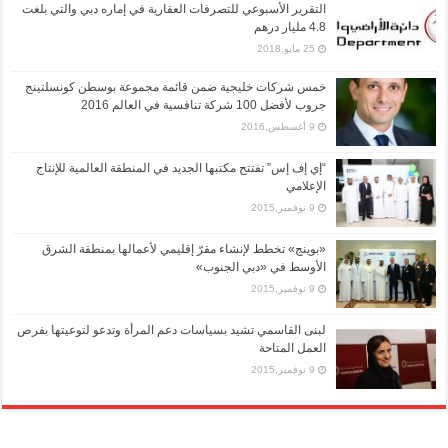
التقرير الأسبوعي للتصرفات العقارية في إماره دبي والتي بلغت
4.8 مليار درهم
25 مايو,2018
خمس شركات خليجية ضمن قائمة مجموعة بوسطن كونسلتينج
جروب لأفضل 100 شركة تنافسية في العالم 2016
9 أغسطس,2016
“إي إف إس” تفتتح مكتبها الجديد في المنطقة العالمية للإنتاج
الإعلامي
9 نوفمبر,2015
«بوينج» تخطط لإنشاء مقرّ إقليمي لأعمالها بمنطقة الشرق
الأوسط في «دبي الجنوب»
9 نوفمبر,2015
لبنى القاسمي تشيد بسياسات دعم المرأة وتدعو لتوعيتها بفرص
العمل المتاحة
9 نوفمبر,2015