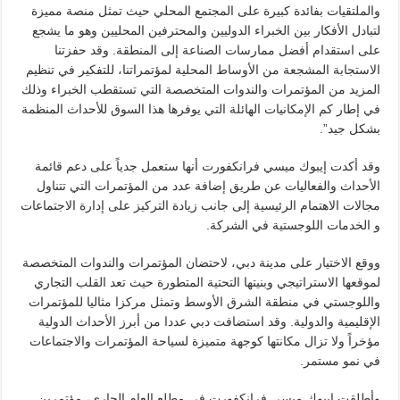
والملتقيات بفائدة كبيرة على المجتمع المحلي حيث تمثل منصة مميزة
لتبادل الأفكار بين الخبراء الدوليين والمحترفين المحليين وهو ما يشجع
على استقدام أفضل ممارسات الصناعة إلى المنطقة. وقد حفزتنا
الاستجابة المشجعة من الأوساط المحلية لمؤتمراتنا، للتفكير في تنظيم
المزيد من المؤتمرات والندوات المتخصصة التي تستقطب الخبراء وذلك
في إطار كم الإمكانيات الهائلة التي يوفرها هذا السوق للأحداث المنظمة
بشكل جيد”.
وقد أكدت إيبوك ميسي فرانكفورت أنها ستعمل جدياً على دعم قائمة
الأحداث والفعاليات عن طريق إضافة عدد من المؤتمرات التي تتناول
مجالات الاهتمام الرئيسية إلى جانب زيادة التركيز على إدارة الاجتماعات
و الخدمات اللوجستية في الشركة.
ووقع الاختيار على مدينة دبي، لاحتضان المؤتمرات والندوات المتخصصة
لموقعها الاستراتيجي وبنيتها التحتية المتطورة حيث تعد القلب التجاري
واللوجستي في منطقة الشرق الأوسط وتمثل مركزا مثاليا للمؤتمرات
الإقليمية والدولية. وقد استضافت دبي عددا من أبرز الأحداث الدولية
مؤخراً ولا تزال مكانتها كوجهة متميزة لسياحة المؤتمرات والاجتماعات
في نمو مستمر.
وأطلقت إيبوك ميسي فرانكفورت في مطلع العام الجاري، مؤتمرين