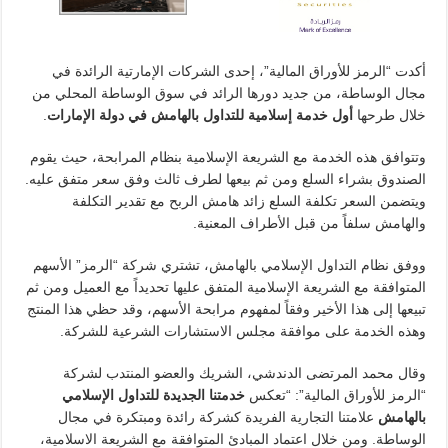
أكدت “الرمز للأوراق المالية”، إحدى الشركات الإمارتية الرائدة في
مجال الوساطة، من جديد دورها الرائد في سوق الوساطة المحلي من
خلال طرحها
أول خدمة إسلامية للتداول بالهامش في دولة الإمارات
.
وتتوافق هذه الخدمة مع الشريعة الإسلامية بنظام المرابحة، حيث يقوم
الصندوق بشراء السلع ومن ثم بيعها لطرف ثالث وفق سعر متفق عليه.
ويتضمن السعر تكلفة السلع زائد هامش الربح مع تقدير التكلفة
والهامش سلفاً من قبل الأطراف المعنية.
ووفق نظام التداول الإسلامي بالهامش، تشتري شركة “الرمز” الأسهم
المتوافقة مع الشريعة الإسلامية المتفق عليها تحديداً مع العميل ومن ثم
تبيعها إلى هذا الأخير وفقاً لمفهوم مرابحة الأسهم، وقد حظي هذا المنتج
وهذه الخدمة على موافقة مجلس الاستشارات الشرعية للشركة.
وقال محمد المرتضى الدندشي، الشريك والعضو المنتدب لشركة
“الرمز للأوراق المالية”: “تعكس
خدمتنا الجديدة للتداول الإسلامي
بالهامش
علامتنا التجارية الفريدة كشركة رائدة ومبتكرة في مجال
الوساطة. ومن خلال اعتماد المبادئ المتوافقة مع الشريعة الاسلامية،