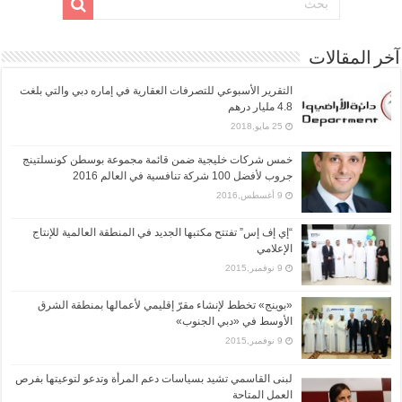
آخر المقالات
التقرير الأسبوعي للتصرفات العقارية في إماره دبي والتي بلغت
4.8 مليار درهم
25 مايو,2018
خمس شركات خليجية ضمن قائمة مجموعة بوسطن كونسلتينج
جروب لأفضل 100 شركة تنافسية في العالم 2016
9 أغسطس,2016
“إي إف إس” تفتتح مكتبها الجديد في المنطقة العالمية للإنتاج
الإعلامي
9 نوفمبر,2015
«بوينج» تخطط لإنشاء مقرّ إقليمي لأعمالها بمنطقة الشرق
الأوسط في «دبي الجنوب»
9 نوفمبر,2015
لبنى القاسمي تشيد بسياسات دعم المرأة وتدعو لتوعيتها بفرص
العمل المتاحة