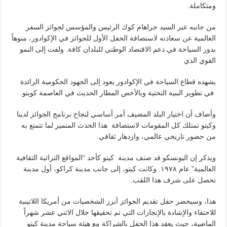
ومتكاملة.
من جانبه عبر السيد جراهام كوك الرئيس والمؤسس لجوائز السفر
العالمية عن سعادته لاستضافة الحفل الأول للجوائز في الإكوادور، منوهاً
بدور السياحة في دعم الاقتصاد الوطني للبلدان كافة. ولفت إلى النمو
القوي الذي
يشهده قطاع السياحة في الإكوادور يعود إلى الجهود الحكومية الرائدة
في تطوير البنية التحتية وبالأخص المطار الحديث في العاصمة كويتو.
وأضاف أن اختيار البلد المضيف أمر أساسي لنجاح برنامج الجوائز لدينا
وكيتو تمتلك كل المقومات لاستضافة هذا الحدث المتميز لما تتمتع به
من حضور تاريخي عالمي، وازدهار ثقافي.
ويذكر إن اليونسكو قد صنف مدينة كيتو كأحد “المواقع التراثية الثقافية
العالمية” عام ١٩٧٨. وكانت كيتو، إلى جانب مدينة كراكو، أول مدينة
تحصل على شرف هذا اللقب.
هذا، وسيحضر حفل تقديم الجوائز أبرز الشخصيات من أمريكا اللاتينية
للاحتفاء والإشادة بالإنجازات التي تم تحقيقها خلال الاثني عشر شهراً
الماضية، حيث يعقد هذا الحفل بالشراكة مع هيئة سياحة مدينة كيتو