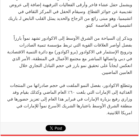
ويشمل حفل عشاء فاخر وأرقى الفعاليات الترفيهية إضافة إلى عروض
تقديمية عن جوائز القطاع. وسيقام الحفل في المركز الثقافي في
اتشيمبيا، وهو مبنى رائع من الزجاج والحديد يمثل القلب النابض لـ باريك
اتشيمبيا في العاصمة كيتو.
ويذكر إن السياحة من الشرق الأوسط إلى الاكوادور تشهد نمواً بارزاً
بفضل أواصر العلاقات القوية التي تربط مؤسسة تنمية الصادرات
وترويج الإستثمار في الاكوادور (برو اكوادور) مع دائرة التنمية الاقتصادية
في دبي واتصالها المباشر مع مجتمع الأعمال في المنطقة، الأمر الذي
انعكس ايجاباً على تحقيق نمو بارز في حجم التبادل التجاري خلال
العامين الماضيين.
وتتطلع الاكوادور، بفضل النمو الملفت في حجم صادراتها من المنتجات
الغذائية إلى الإمارات التي بلغت ٦٠٪ العام الماضي وكذلك بقيام وفد
وزاري رفيع بزيارة الإمارات في فبراير هذا العام إلى تعزيز حضورها في
منطقة الشرق الأوسط باعتبارها الشريك الأسرع نمواً للإمارات في
امريكا اللاتينية.