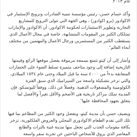
عام ٢٠١٣.
وأكد حسام حسن، رئيس مؤسسة تنمية الصادرات وترويج الإستثمار في
الاكوادور (برو اكوادور) ، وهي الجهة التي تتولى الترويج للمشاريع
التجارية وتطوير الاستثمارات لحكومة الاكوادور، أن الاكوادور والإمارات
تمتلكان الكثير من المقومات المتشابهة، خاصة في مجال الأعمال الذي
يستقطب الكثير من المستثمرين ورجال الأعمال والمهتمين من مختلف
أنحاء العالم”.
وأشار إلى أن كيتو تتمتع بسمعة مرموقة بفضل موقعها الرائع وقيمتها
التاريخية إضافة إلى وجود متاحف متميزة تسلط الضوء على الحضارات
المتعابقة بدءاً من ٤٠٠٠ سنة ما قبل الميلاد وحتى عام ١٥٣٤ الميلادي،
والتي تزخر بتشكيلة واسعة من السيراميك الذي سبق الفترة
الكولومبية والمشغولات الذهبية. وفضلاً عن ذلك، ووفقاً لليونسكو، فإن
المدينة تملك مراكز تاريخية هي الأضخم والأقل تغيراً والأفضل لما
يتعلق بجهود المحافظة عليها”.
ويضيف حسن بأن مدينة كيتو، وبفضل وجود الكثير من المطاعم بما فيها
تلك التي تقدم الطعام الاكوادوري المحلي والعروض الفلكلورية، تزخر
بكافة مقومات الجذب التي تجعل منها مدينة غنية بالتراث والطابع
المعاصر الذي يروق للأشخاص الباحثين عن تجربة سفر واسعة