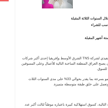
دبي، : قال ستيف هاملتون كلارك، الرئيس التنفيذي لشركة TNS الشرق الأوسط وإفريقيا إحدى أكبر شركات
ن يصبح العراق المنطقة الساخنة التالية للأعمال وعلى المسوقين
 للسوق.
وقال بأن الناتج المحلي الإجمالي للعراق سينمو بسرعة بما يقدر بحوالي 33% على مدى السنوات الثلاث
وتعمل على خلق طبقة متوسطة متميزة.
لتالية، كسوق استهلاكية كبيرة باعتباره موطناً لثالث أكبر عدد