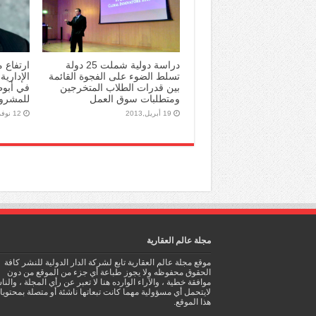
دراسة دولية شملت 25 دولة
ارتفاع 
تسلط الضوء على الفجوة القائمة
الإداري
بين قدرات الطلاب المتخرجين
في أبوظ
ومتطلبات سوق العمل
للمشرو
19 أبريل,2013
12 نوفمبر,2012
مجلة عالم العقارية
موقع مجلة عالم العقارية تابع لشركة الدار الدولية للنشر كافة
الحقوق محفوظه ولا يجوز طباعة أي جزء من الموقع من دون
موافقة خطية ، والآراء الوارده هنا لا تعبر عن رأي المجلة ، والن
لايتحمل أي مسؤولية مهما كانت تبعاتها ناشئة أو متصلة بمحتوي
هذا الموقع.