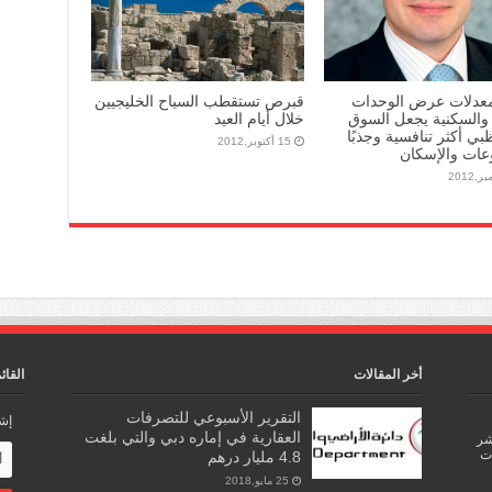
معدلات عرض الوحدات
قبرص تستقطب السياح الخليجيين
ة والسكنية يجعل السوق
خلال أيام العيد
بي أكثر تنافسية وجذبًا
15 أكتوبر,2012
عات والإسكان
أخر المقالات
القائ
التقرير الأسبوعي للتصرفات
إشت
العقارية في إماره دبي والتي بلغت
اشر
ات
4.8 مليار درهم
25 مايو,2018