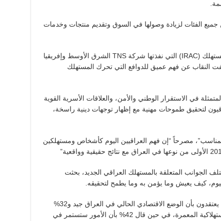
ن جميع الفئات لزيادة وصولها في السوق وتقديم منتجات وخدمات
واستشهد هاملتون كلارك بدراسة العراقي كمستهلك (IRAC) التي نفذتها شركة TNS الشرق الأوسط وإفريقيا
قلة للبحوث IIACSS التي كشفت النقاب عن فهم عميق للدوافع التي تحرك المستهلك
تمثلة في الاستقرار الوطني والأمن، والعلاقات الأسرية القوية
اقيون لتحقيق طموحات مهنية مع إظهار توجهات دينية راسخة،
مناسب”، مصرحاً “إن فهم العراقيين اليوم كأشخاص ومستهلكين
 الجوانب المتعلقة بالمستهلك العراقي الجديد، بحثت
ليوم، كيف يعيش وما يؤمن به وما يطمح لتحقيقه.
شملت الدراسة 10 مدن، حيث تبيّن بأن 41% يعتقدون بأن الوضع الاقتصادي الحالي في العراق جيد و32%
صرحوا بأنه الوقت المناسب لشراء السلع الاستهلاكية المعمرة، في حين قال 42% بأن الأمور ستستمر في