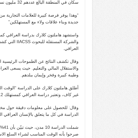
سكان في المنطقة البالغ عددهم 32 مليون نسمة.
“وهذا يوفر فرصة كبيرة للعلامات التجارية م
جديدة وبناء علاقات ولاء مع المستهلكين”
والشركة المست
العراقي.
وقال تكشف النتائج عن الطموحات الرئيسية الم
والاستقلال المالي والتعليم. حيث يسعى العر
وطيبة كبيرة وفخر وإيمان ببلدهم.
أطلق هاملتون كلارك على الدراسة “الوقت ال
غير كاف، وتعتبر دراسة العراقي كمستهلك 2012 الأولى من نوعها في العراق مع نتائج حقيقية وواقعية”
وقال: للحصول على معلومات دقيقة حول مختلف
الدراسة في كل ما يتعلق بالإنسان العراقي ا