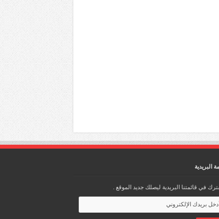
مة البريدية
رك في قائمتنا البريدية ليصلك جديد الموقع .