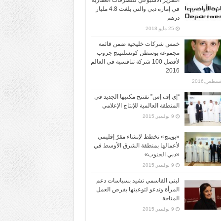
التقرير الأسبوعي للتصرفات العقارية
في إماره دبي والتي بلغت 4.8 مليار
درهم
25 مايو,2018
خمس شركات خليجية ضمن قائمة
مجموعة بوسطن كونسلتينج جروب
لأفضل 100 شركة تنافسية في العالم
2016
“إي إف إس” تفتتح مكتبها الجديد في
المنطقة العالمية للإنتاج الإعلامي
9 نوفمبر,2015
«بوينج» تخطط لإنشاء مقرّ إقليمي
لأعمالها بمنطقة الشرق الأوسط في
«دبي الجنوب»
9 نوفمبر,2015
لبنى القاسمي تشيد بسياسات دعم
المرأة وتدعو لتوعيتها بفرص العمل
المتاحة
9 نوفمبر,2015