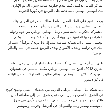
المركز المالي للإقليم، فيما تقدم حكومة مدينة سيول الدعم الإداري
لبنك أبوظبي الوطني لمساعدته على التوسع في كوريا الجنوبية.
ورحب قمبر علي الملا، المدير العام للقطاع المصرفي الدولي ببنك
أبوظبي الوطني بهذه الشراكة، والتي من شأنها تحقيق المنفعة
المشتركة لحكومة مدينة سيول وبنك أبوظبي الوطني من جهة ودولة
الإمارات وكويا الجنوبية من جهة أخرى”. وأضاف: “يعد بنك أبوظبي
الوطني البنك الرائد بشبكة متنامية تمتد إلى15 دولة”، مؤكداً “استمرار
البنك في دراسة وتحديد الأسواق بهدف التوسع خاصة في آسيا والعالم
العربي”.
ولدى بنك أبوظبي الوطني أكبر شبكة دولية لبنك اماراتي. وفي العام
الجاري 2012، افتتح بنك أبوظبي الوطني مكتبه التمثيلي في شنغهاي-
الصين، كما افتتح بنك أبوظبي الوطني-ماليزيا، المملوك بالكامل للبنك،
في كوالالمبور.
تمتد شبكة بنك أبوظبي الوطني الدولية من شنغهاي- الصين وهونج كونج
في الشرق الأقصى وماليزيا في جنوب شرق آسيا إلى سلطنة عُمان
والكويت والبحرين في مجلس التعاون الخليجي، والأردن في شرق
المتوسط، ومصر وليبيا والسودان في أفريقيا، وفرنسا وسويسرا