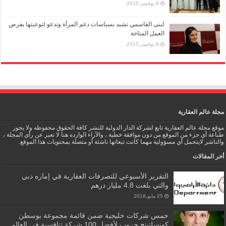
9 نوفمبر,2015
لبنى القاسمي تشيد بسياسات دعم المرأة وتدعو لتوعيتها بفرص
العمل المتاحة
9 نوفمبر,2015
مجلة عالم العقارية
موقع مجلة عالم العقارية تابع لشركة الدار الدولية للنشر كافة الحقوق محفوظه ولا يجوز
طباعة أي جزء من الموقع من دون موافقة خطية ، والآراء الوارده هنا لا تعبر عن رأي المجلة ،
والناشر لايتحمل أي مسؤولية مهما كانت تبعاتها ناشئة أو متصلة بمحتويات هذا الموقع.
أخر المقالات
التقرير الأسبوعي للتصرفات العقارية في إماره دبي
والتي بلغت 4.8 مليار درهم
25 مايو,2018
خمس شركات خليجية ضمن قائمة مجموعة بوسطن
كونسلتينج جروب لأفضل 100 شركة تنافسية في العالم