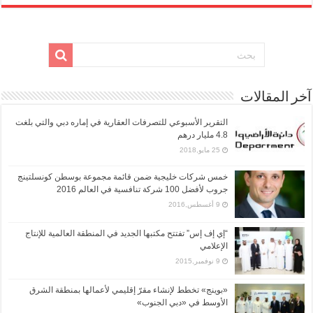
آخر المقالات
التقرير الأسبوعي للتصرفات العقارية في إماره دبي والتي بلغت
4.8 مليار درهم
25 مايو,2018
خمس شركات خليجية ضمن قائمة مجموعة بوسطن كونسلتينج
جروب لأفضل 100 شركة تنافسية في العالم 2016
9 أغسطس,2016
“إي إف إس” تفتتح مكتبها الجديد في المنطقة العالمية للإنتاج
الإعلامي
9 نوفمبر,2015
«بوينج» تخطط لإنشاء مقرّ إقليمي لأعمالها بمنطقة الشرق
الأوسط في «دبي الجنوب»