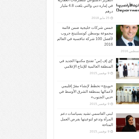
التقرير الأسبوعي للتصرفات العقارية
في إماره دبي والتي بلغت 4.8 مليار
درهم
25 مايو,2018
خمس شركات خليجية ضمن قائمة
مجموعة بوسطن كونسلتينج جروب
لأفضل 100 شركة تنافسية في العالم
2016
“إي إف إس” تفتتح مكتبها الجديد في
المنطقة العالمية للإنتاج الإعلامي
9 نوفمبر,2015
«بوينج» تخطط لإنشاء مقرّ إقليمي
لأعمالها بمنطقة الشرق الأوسط في
«دبي الجنوب»
9 نوفمبر,2015
لبنى القاسمي تشيد بسياسات دعم
المرأة وتدعو لتوعيتها بفرص العمل
المتاحة
9 نوفمبر,2015