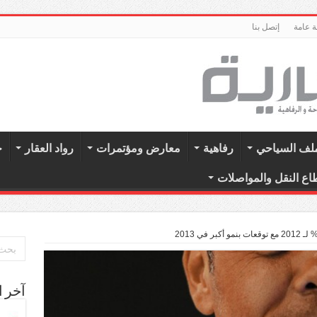
 عامة
إتصل بنا
ملف السياحي
رفاهية
معارض ومؤتمرات
رواد العقار
ح
اع النقل والمواصلات
آخر ا