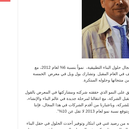
دبي، : حققت بول ويل، الشركة الرائدة في مجال حلول البناء التطبيقية، نمواً بنسبة 6% لعام 2012، مع
عف في العام المقبل. وتشارك بول ويل في معرض الخمسة
لق على النمو الذي حققته شركته ومشاركتها في المعرض بالقول
ستقبل الشركة، مع انتقالنا لمرحلة جديدة في عالم البناء والإنشاء،
 5 عن توجه جديد للشركة، وباعتبارنا من أقدم الشركات في هذا المجال، فإننا
لعام 2013 لا تقل عن 10%”.
به من رصيد غني في ابتكار وتوفير أحدث الحلول في حقل البناء