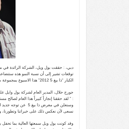
توقعات تشير إلى أن نسبة النمو هذه ستتضا
الكبار “ذا بيغ 5 2012” هذا الاسبوع بمجموعة من منتجاتها وحلوله المبتكرة.
جورج حلال، المدير العام لشركة بول وايل ع
: ” لقد حققنا إنجازاً كبيراً هذا العام لصالح م
وسنعلن في معرض ذا بيغ
نسعى لأن نعكس ذلك على خبراتنا وتطورنا، ونتوقع نسبة نمو 
وقد كونت بول ويل سمعتها العالية بما تحفل 