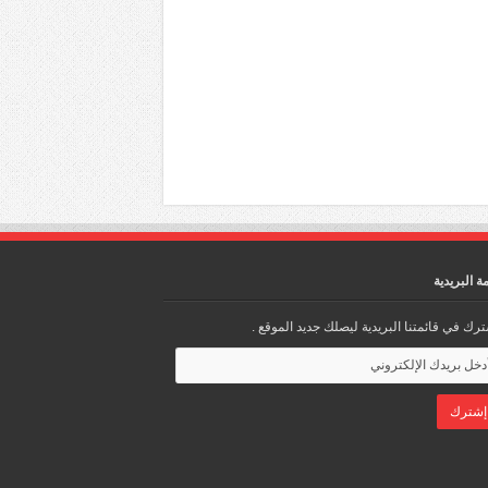
مة البريدية
رك في قائمتنا البريدية ليصلك جديد الموقع .