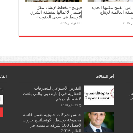
إس” تفتتح مكتبها الجديد
«بوينج» تخطط لإنشاء مقرّ
قة العالمية للإنتاج
إقليمي لأعمالها بمنطقة الشرق
ي
الأوسط في «دبي الجنوب»
9 نوفمبر,2015
أخر المقالات
القائ
التقرير الأسبوعي للتصرفات
إشت
العقارية في إماره دبي والتي بلغت
اشر
ات
4.8 مليار درهم
25 مايو,2018
خمس شركات خليجية ضمن قائمة
مجموعة بوسطن كونسلتينج جروب
لأفضل 100 شركة تنافسية في
العالم 2016