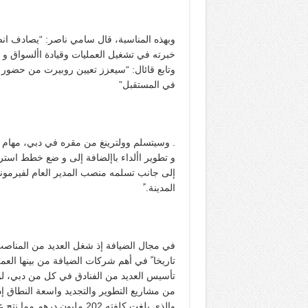
وبهذه المناسبة، قال سامي ناصر: “يصادف انض
خبرته في تشغيل العمليات وقيادة األسواق و
وتابع قائال: “سيعزز تعيين روبيرت من حضور ع
في المستقبل”
. وسيتسلم وولترينغ من مقره في دبي، مهام 
و تطوير األداء باإلضافة إلى و ضع خطط استر
إلى جانب تسلمه منصب المدير العام لفيرمو
المدينة. ً
تأسيس العديد من الفنادق في كل من دبي، لو
من مشاريع التطوير والتجديد واسعة النطاق إ
والذي بلغت كلفته 202 مليون