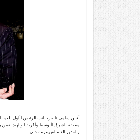
أعلن سامي ناصر، نائب الرئيس األول للعمليا
منطقة الشرق األوسط وأفريقيا والهند تعيين ر
والمدير العام لفيرمونت دبي.