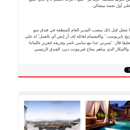
على أول نجمة ميشالن.
دما شغل قبل ذلك منصب المدير العام للمنطقة في فندق سو
ونيخ بايربوست. ً واالنضمام لعائلة إف آر إتش آي بالعمل ً له على
ة إلى دبي بعد ما يقارب 15 عاما وتعليقا قال: “تسرني جدا مع سامي ناصر وفريقه لتعزيز عالماتنا
االبتكار الذي ساهم بنجاح فيرمونت دبي، الفندق الرئيسي