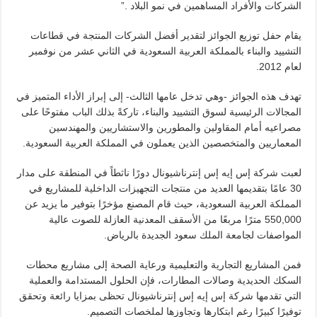
الشركات والأفراد المساهمين في نمو البلاد .”
يقام حفل توزيع الجوائز لتقدير أفضل الشركات المنتجة في قطاعات
التشييد والبناء بالمملكة العربية السعودية في الثاني عشر من نوفمبر
لعام 2012.
تهدف هذه الجوائز -وهي تدخل عامها الثالث- إلى إبراز الأداء المتميز في
المجالات الرئيسية لسوق التشييد والبناء، تاركةً بذلك الباب مفتوحًا على
مصراعيه أمام المقاولين والمطورين والاستشاريين والمهندسين
المعماريين والمتخصصين الذين يعملون في المملكة العربية السعودية.
لعبت شركة إس إيه إس إنترناشيونال دورًا ناثطاً في المنطقة على مدار
30 عامًا بتقديمها العديد من منتجات التجهيزات الداخلية للمشاريع في
المملكة العربية السعودية، حيث قام المصنع مؤخرًا بتوفير ما يزيد عن
550,000 مترًا مربعًا من الأسقف المعدنية العازلة للصوت عالية
المواصفات لجامعة الملك سعود الجديدة بالرياض.
فمن المشاريع التجارية والتعليمية ورعاية الصحة إلى مشاريع محطات
السكك الحديدية وصالات المطارات، فإن الحلول المستدامة والعملية
التي تقدمها شركة إس إيه إس إنترناشيونال تحظى بمزايا رائعة وتحقق
توفيرًا كبيرًا رغم ابتكارها وتجاوزها لملخصات التصميم.