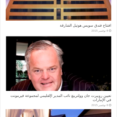
افتتاح فندق سويس هوتيل الشارقة
8 نوفمبر,2015
تعيين روبيرت جان وولترينغ نائب المدير اإلقليمي لمجموعة فيرمونت
في الإمارات
8 نوفمبر,2015