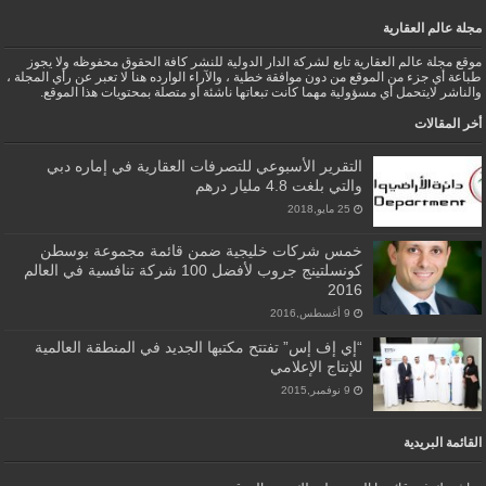
مجلة عالم العقارية
موقع مجلة عالم العقارية تابع لشركة الدار الدولية للنشر كافة الحقوق محفوظه ولا يجوز
طباعة أي جزء من الموقع من دون موافقة خطية ، والآراء الوارده هنا لا تعبر عن رأي المجلة ،
والناشر لايتحمل أي مسؤولية مهما كانت تبعاتها ناشئة أو متصلة بمحتويات هذا الموقع.
أخر المقالات
التقرير الأسبوعي للتصرفات العقارية في إماره دبي
والتي بلغت 4.8 مليار درهم
25 مايو,2018
خمس شركات خليجية ضمن قائمة مجموعة بوسطن
كونسلتينج جروب لأفضل 100 شركة تنافسية في العالم
2016
9 أغسطس,2016
“إي إف إس” تفتتح مكتبها الجديد في المنطقة العالمية
للإنتاج الإعلامي
9 نوفمبر,2015
القائمة البريدية