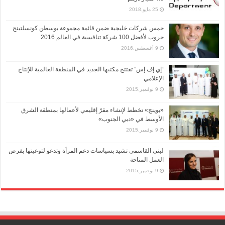
25 مايو,2018
خمس شركات خليجية ضمن قائمة مجموعة بوسطن كونسلتينج
جروب لأفضل 100 شركة تنافسية في العالم 2016
9 أغسطس,2016
“إي إف إس” تفتتح مكتبها الجديد في المنطقة العالمية للإنتاج
الإعلامي
9 نوفمبر,2015
«بوينج» تخطط لإنشاء مقرّ إقليمي لأعمالها بمنطقة الشرق
الأوسط في «دبي الجنوب»
9 نوفمبر,2015
لبنى القاسمي تشيد بسياسات دعم المرأة وتدعو لتوعيتها بفرص
العمل المتاحة
9 نوفمبر,2015