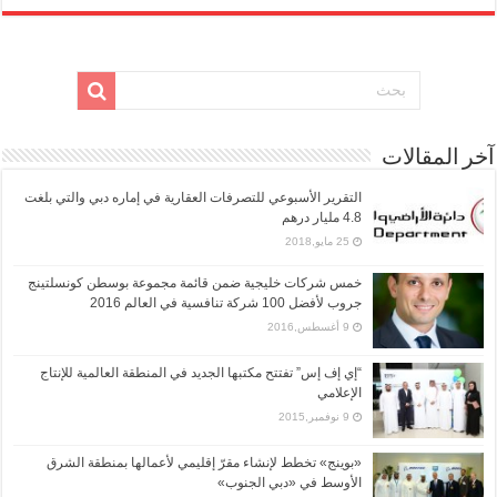
آخر المقالات
التقرير الأسبوعي للتصرفات العقارية في إماره دبي والتي بلغت
4.8 مليار درهم
25 مايو,2018
خمس شركات خليجية ضمن قائمة مجموعة بوسطن كونسلتينج
جروب لأفضل 100 شركة تنافسية في العالم 2016
9 أغسطس,2016
“إي إف إس” تفتتح مكتبها الجديد في المنطقة العالمية للإنتاج
الإعلامي
9 نوفمبر,2015
«بوينج» تخطط لإنشاء مقرّ إقليمي لأعمالها بمنطقة الشرق
الأوسط في «دبي الجنوب»