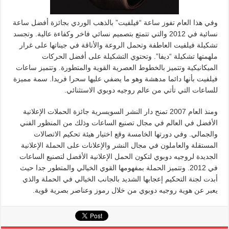
وفي هذا العام تفوز ساعة “فيلفيت” بالذهب الوردي بجائزة أفضل ساعة
نسائية في 2012 والتي تتمتع بتصميم نسائي فاخر وكفاءة عالية. وتجسد
تشكيلة فيلفيت العاطفة وتحمل الروعة والأناقة في جيناتها على غرار
ملهمتها تشكيلة “ديفا”. وتحتوي التشكيلة على أفضل الحركات
الميكانيكية وتتميز بالخطوط العصرية القوية والمتطورة. وتتميز ساعات
فيلفيت بأنها دائما مدهشة وهو ما يضفي عليها سحرا فريدا. سمة مميزة
للساعات التي تأتي من عالم روجيه دوبوي الاستثنائي.
ومنذ العام 2007 تمنح دار النشر السويسرية جائزة الحملات الإعلانية
الأفضل في العالم في مجال تصنيع الساعات وذلك من المنظور الفني
والجمالي. وفي دورتها الخامسة وقع اختيار هيئة تحكيم الاتصالات
المستقلة والعاملون في مجال النشر والإعلانات على الحملة الإعلانية
الجديدة لروجيه دوبوي لتكون الحمل الإعلانية الأفضل لتصنيع الساعات
في 2012. وتتميز الحملة بمفهومها القوي الخيالي والمتطور جدا حيث
أبدت لجنة التحكيم إعجابها الشديد بالجانب الخيالي في الحملة والذي
يعبر عن هوية روجيه دوبوي من خلال رموز وعناصر بصرية قوية.