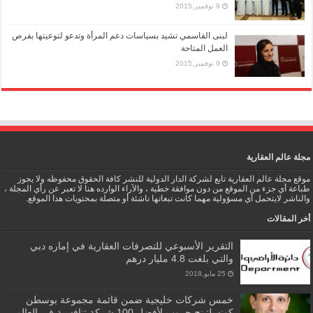
9 نوفمبر,2015
لبنى القاسمي تشيد بسياسات دعم المرأة وتدعو لتوعيتها بفرص
العمل المتاحة
9 نوفمبر,2015
مجلة عالم العقارية
موقع مجلة عالم العقارية تابع لشركة الدار الدولية للنشر كافة الحقوق محفوظه ولا يجوز
طباعة أي جزء من الموقع من دون موافقة خطية ، والآراء الوارده هنا لا تعبر عن رأي المجلة ،
والناشر لايتحمل أي مسؤولية مهما كانت تبعاتها ناشئة أو متصلة بمحتويات هذا الموقع.
أخر المقالات
التقرير الأسبوعي للتصرفات العقارية في إماره دبي
والتي بلغت 4.8 مليار درهم
25 مايو,2018
خمس شركات خليجية ضمن قائمة مجموعة بوسطن
كونسلتينج جروب لأفضل 100 شركة تنافسية في العالم