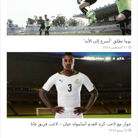
بوما تطلق “أسرع إلى الأبد”
17 أغسطس,2014
حوار مع لاعب كرة القدم أسامواه جيان – لاعب فريق غانا
22 يونيو,2014