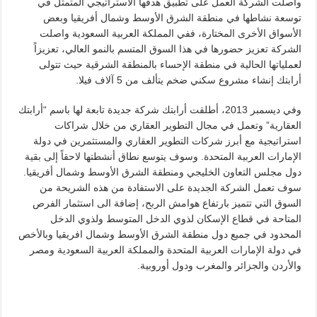
واصلت الشركة العمل على تطبيق هدفها الاستراتيجي المتمثل في
توسعة نشاطها في منطقة الشرق الأوسط وشمال أفريقيا وبعض
الأسواق الأخرى المختارة، ففي المملكة العربية السعودية واصلت
الشركة تعزيز حضورها في هذا السوق المتسم بالنمو العالي، تعزيزاً
لعملياتها الحالية في منطقة الإحساء بالمنطقة الشرقية حيث تتولى
أرابتك إنشاء مشروع سكني ضخم يتألف من 5 آلاف فيلا.
وفي ديسمبر 2013، أطلقت أرابتك شركة جديدة تابعة لها باسم “أرابتك
العقارية” وتعمل في مجال التطوير العقاري من خلال شراكات
استراتيجية مع أبرز شركات التطوير العقاري والمستثمرين في دولة
الإمارات العربية المتحدة. وسوف يتوسع نطاق أنشطتها لاحقاً إلى بقية
دول مجلس التعاون الخليجي ومنطقة الشرق الأوسط وشمال أفريقيا.
سوف تعمل الشركة الجديدة على الاستفادة من هذه الشريحة من
السوق التي تتميز بارتفاع هوامش الربح، إضافة الى استثمار الفرص
المتاحة في قطاع الإسكان لذوي الدخل المتوسط ولذوي الدخل
المحدود في جميع دول منطقة الشرق الأوسط وشمال افريقيا وبالأخص
في دولة الإمارات العربية المتحدة والمملكة العربية السعودية ومصر
والأردن والجزائر والمغرب ودول أوروبية.