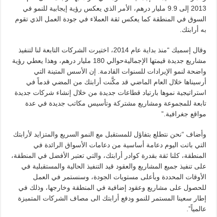
2013 إلى 9.9 مليار درهم، الأمر الذي يعكس رؤية إيجابية للنمو في
السوق في المنطقة كما يعكس ثقة العملاء في جودة العمل الذي تقوم
به أرابتك.
وقال إسميك “منذ بداية عام 2014، اختيرت الشركات التابعة لنا لتنفيذ
مشاريع جديدة قيمتها الإجماليةحوالي 180 مليار درهم، وهذا يعطي رؤية
واضحة لنمو الإيرادات للسنوات القادمة. إن الأسس المتينة التي
أرسيناها خلال العام الماضي قد مكَّنت أرابتك من المضي قدماً في
استراتيجية نموها بارتياد قطاعات جديدة من خلال إنشاء شركات جديدة
تابعة للمجموعة ومشاريع مشتركة وتأسيس مكاتب جديدة في عدة
مواقع جغرافية.”
وأضاف “نحن نتطلع بتفاؤل للمستقبل مع النمو السريع والمتزايد لأرابتك
التي باتت اليوم دعامة أساسية من دعامات الأسواق الرائدة في
المنطقة، كلنا ثقة بقدرة كوادر أرابتك، والتي تعتبر الأفضل في المنطقة،
على تنفيذ جميع المشاريع والعقود قيد التنفيذ الحالية والمستقبلية في
الأوقات المحددة وبأعلى مستويات الجودة، وسنستمر في العمل
للحصول على مشاريع وعقود إضافية في المنطقة وخارجها، وذلك في
إطار سعينا المستمر للنمو ودفع أرابتك الى مصاف الشركات المتميزة
عالمياً”.