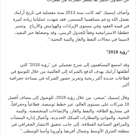
وأضاف إسميك “لقد كانت سنة 2013 سنة مفصلية في تاريخ أرابتك
بفضل الله ودعم مساهمينا المستمر، فقد شهدت عملياتنا زيادة كبيرة
في قيمة العقود وفي مستوى الإيرادات والهوامش والأرباح. وتسير
خططنا الاستراتيجية وفقاً للجدول الزمني، وقد وضعناها حيز التنفيذ،
لاسيما في مجالات النفط والغاز والبنية التحتية.”.
“رؤية 2018”
وقد استمع المساهمون إلى شرح تفصيلي عن “رؤية 2018” التي
أطلقتها أرابتك بهدف الدفع بالشركة إلى العالمية من خلال للتوسع في
قطاعات جديدة أكثر ربحية وتعزيز حضور الشركة في مساحة جغرافية
أكبر.
وقال إسميك “نسعى، من خلال رؤية 2018، للوصول إلى مصاف أفضل
10 شركات على مستوى العالم، عبر خطط توسعية، قطاعياً وجغرافياً،
في مشاريع الطاقة، والنفط والغاز، والإنشاءات المتخصصة، والبنية
التحتية، والموانئ والمطارات السكك الحديدية، وأعمال إدارة المنشآت
والمرافق الصناعية العملاقة، إلى جانب تحقيق الانتشار الجغرافي في
منطقة الشرق الأوسط وشمال أفريقيا وأوروبا وآسيا الوسطى.”