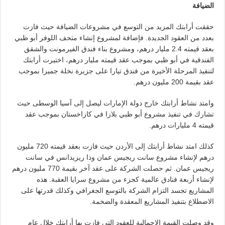
الضيافة
حققت أرابتك المزيد من التوسع في مشروعات الضيافة حيث فازت
بعدد من العقود الجديدة. فإضافة لمشروع إنشاء متحف اللوفر أبو ظبي
بعقد قيمته 2.4 مليار درهم، ومشروع بناء فندق الفيرمونت والشقق
الفندقية في أبو ظبي بموجب عقد قيمته مليار درهم، اختيرت أرابتك
لتنفيذ المرحلة الأخيرة من فندق تيارا على جزيرة نخلة جميرا بموجب
عقد بقيمة 200 مليون درهم.
وامتد نشاط أرابتك خارج دولة الإمارات ليصل إلى آسيا الوسطى حيث
تشارك في تنفيذ مشروع أبو ظبي بلازا في كازاخستان بموجب عقد
قيمته 4 مليارات درهم.
كذلك امتد نشاط أرابتك إلى الأردن حيث فازت بعقد قيمته 720 مليون
درهم لإنشاء مشروع سانت ريجيس عمان وذا ريزيدانس في سانت
ريجيس عمان. ثم حصلت الشركة على عقد آخر بقيمة 770 مليون درهم
لإنشاء أربعة فنادق عالمية كجزء من مشروع سرايا العقبة. هذه
المشاريع تجسد التزام الشركة بالتوسع الجغرافي وكذلك قدرتها على
الاضطلاع بتنفيذ المشاريع المعقدة والضخمة.
وقد وصلت القيمة الإجمالية للعقود التي فازت بها أرابتك خلال عام