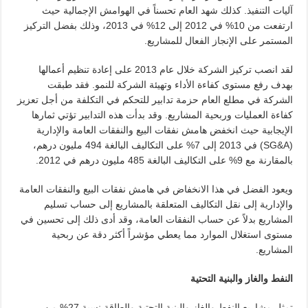
آليات التنفيذ. كذلك شهد العام تحسناً في الهوامش الإجمالية حيث
ارتفعت من 10% في 2012 إلى 12% في 2013، وذلك بفضل التركيز
المستمر على الإنجاز الفعال للمشاريع.
لقد انصب تركيز الشركة خلال عام 2013 على إعادة تنظيم أعمالها
بهدف رفع مستوى كفاءة الأداء وتهيئة الشركة للنمو. فقد طبقت
الشركة في مطلع العام حزمة تدابير للتحكم في التكلفة من أجل تعزيز
كفاءة العمليات وربحية المشاريع. وقد بدأت هذه التدابير تؤتي ثمارها
الإيجابية حيث انخفض هامش نفقات البيع والنفقات العامة والإدارية
(SG&A) في 2013 إلى 7% على التكاليف البالغة 494 مليون درهم،
بالمقارنة مع 9% على التكاليف البالغة 485 مليون درهم في 2012.
ويعود الفضل في هذا الانخفاض في هامش نفقات البيع والنفقات العامة
والإدارية إلى نقل التكاليف المتعلقة بالمشاريع إلى حساب تسليم
المشاريع بدلاً عن حساب النفقات العامة، وقد أدى ذلك إلى تحسين في
مستوى استغلال الموارد مما يعطي مؤشراً أكثر دقة عن ربحية
المشاريع.
النفط والغاز والبنية التحتية
تمثل مشاريع النفط والغاز والبنية التحتية والطاقة نسبة 27% من