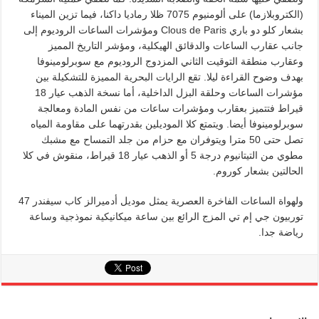
(الكتروبلازما) على ألومنيوم 7075 ظلا رماديا داكنا، فيما تزين الميناء
بشعار كلو دو باري Clous de Paris ومؤشرات الساعات الروديوم إلى
جانب عقارب الساعات والدقائق الهيكلية، ومؤشر التاريخ المميز
وعقارب منطقة التوقيت الثاني المزدوج الروديوم مع سوبرلومينوفا
بهدف وضوح القراءة ليلا. تقع الرايات البحرية المميزة للتشكيلة بين
مؤشرات الساعات وحلقة البزل الداخلية، أما نسخة الذهب عيار 18
قيراط فتتميز بعقارب ومؤشرات ساعات من نفس المادة ومعالجة
سوبرلومينوفا أيضا. ويتمتع كلا الموديلين بقدرتهما على مقاومة المياه
تصل حتى 50 مترا ويتوفران مع حزام من جلد التمساح مع مشبك
مطوي من التيتانيوم درجة 5 أو الذهب عيار 18 قيراط، منقوش في كلا
الحالتين بشعار كوروم.
ولهواة الساعات الفاخرة العصرية يمثل موديل أدميرالز كاب سيفندر 47
توربيون جي إم تي المزج الرائع بين ساعة ميكانيكية نموذجية وساعة
رياضة جدا.