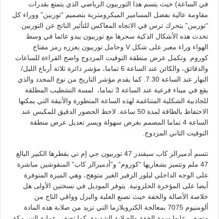
في الساعة) حيث يتسم هذا التوربيون الرياضي الذي يتمتع بقدرات
مقاومة عالية بفضل المسامير الميكرومترية بتصميم “توربين” ووراء كل
“توربين” يتحرك ترس في الاتجاه المعاكس للتأثير الناتج عن التوربين.
تحدث هذه الأشكال الذكية سحرها مع توربيون يبدو عائما في وسط
الهواء وراء معبر على شكل V وحامل توربيون يعززه رمز مفتاح
كوروم. وتكمل عرض منطقة التوقيت المزدوج واضح القراءة للساعات
والدقائق، والكائن عند الساعة 6 تماما، مؤشر دائرة ثلاثة أرباع الليل/
النهار عند الساعة 7.30. كما يقدم مؤشر التاريخ من نوع المحدد والذي
يقع في ميناء فرعية عند الساعة 3 تماما، لمسة التشطيب المطلقة
للجاذبية الشكلية المتناغمة لهذه الساعة المتطورة والأنيقة التي يمكنها
الاحتفاظ بالطاقة لمدة 50 ساعة. لاحظ الحضور الدقيق للمكبس عند
الساعة 4 تماما المصمم بغرض سهولة ويسر تعديل عرض منطقة
التوقيت الثاني المزدوج.
تتسم أدميرالز كاب سيفندر 47 توربيون جي إم تي بقطرها الكبير البالغ
47 ملم وتتميز بشعاريها “كوروم” و”أدميرالز كاب” المنقوشين مباشرة
على الوجه الداخلي لبلور الزفير الغير متوهج، وهي الميزة المتوفرة
أيضا على المؤخرة الحلزونية. يتوفر الموديل في نسختين الأولى هل
خلاصة الأصالة والخفة حيث تصنع العلبة والبزل وواقي التاج من
ألومنيوم 7075 بمعالجة الكتروبلازما التي تزيد من صلابة هذه المادة
وتضفي عليها سمة الخفة والصلابة الشديدة. كما تضفي عملية السرمكة