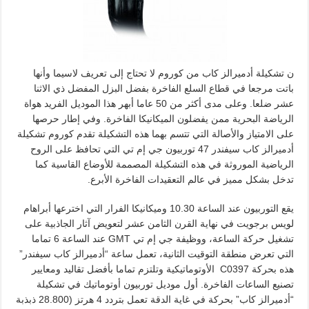
ن تشكيلة أدميرالز كاب من كوروم لا تحتاج إلى تعريف لاسيما وأنها
باتت مرجعا في قطاع السلع الفاخرة بفضل البزل المفضل ذي الاثنا
عشر ضلعا. وعلى مدى أكثر من 50 عاما أبهر هذا الموديل الفريد هواة
الرياضة البحرية ممن يفضلون الميكانيكا الفاخرة. وفي إطار حرصها
على الامتياز والأصالة التي تتسم بهما هذه التشكيلة تقدم كوروم تشكيلة
أدميرالز كاب سيفندر 47 توربيون جي إم تي التي تحافظ على الروح
الرياضية الموروثة في هذه التشكيلة المصممة للأوضاع القاسية كما
تدخل بشكل مميز في عالم التعقيدات الفاخرة الأبرع.
يقع التوربيون عند الساعة 10.30 وميكانيكا الفرار التي اخترعها أبراهام
لويس برجويت في نهاية القرن الثامن عشر لتعويض آثار الجاذبية على
تشغيل حركة الساعة، ووظيفة جي إم تي GMT عند الساعة 6 تماما
التي تعرض منطقة التوقيت الثانية، تعمل ساعة “أدميرالز كاب سيفندر”
هذه بحركة C0397 الأوتوماتيكية وتلتزم تماما بأفضل تقاليد ومعايير
تصنيع الساعات الفاخرة. أول موديل توربيون أوتوماتيك في تشكيلة
“أدميرالز كاب” بحركة في غاية الدقة تعمل بتردد 4 هرتز (28.800 ذبذبة