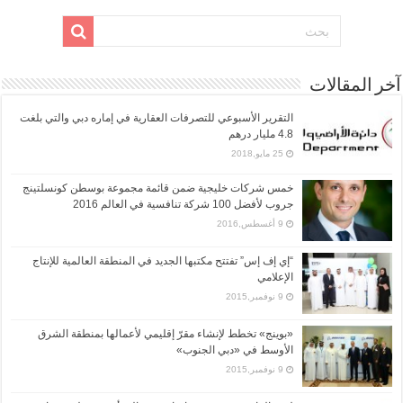
آخر المقالات
التقرير الأسبوعي للتصرفات العقارية في إماره دبي والتي بلغت
4.8 مليار درهم
25 مايو,2018
خمس شركات خليجية ضمن قائمة مجموعة بوسطن كونسلتينج
جروب لأفضل 100 شركة تنافسية في العالم 2016
9 أغسطس,2016
“إي إف إس” تفتتح مكتبها الجديد في المنطقة العالمية للإنتاج
الإعلامي
9 نوفمبر,2015
«بوينج» تخطط لإنشاء مقرّ إقليمي لأعمالها بمنطقة الشرق
الأوسط في «دبي الجنوب»
9 نوفمبر,2015