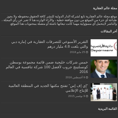
مجلة عالم العقارية
موقع مجلة عالم العقارية تابع لشركة الدار الدولية للنشر كافة الحقوق محفوظه ولا يجوز
طباعة أي جزء من الموقع من دون موافقة خطية ، والآراء الوارده هنا لا تعبر عن رأي المجلة ،
والناشر لايتحمل أي مسؤولية مهما كانت تبعاتها ناشئة أو متصلة بمحتويات هذا الموقع.
أخر المقالات
التقرير الأسبوعي للتصرفات العقارية في إماره دبي
والتي بلغت 4.8 مليار درهم
25 مايو,2018
خمس شركات خليجية ضمن قائمة مجموعة بوسطن
كونسلتينج جروب لأفضل 100 شركة تنافسية في العالم
2016
9 أغسطس,2016
“إي إف إس” تفتتح مكتبها الجديد في المنطقة العالمية
للإنتاج الإعلامي
9 نوفمبر,2015
القائمة البريدية