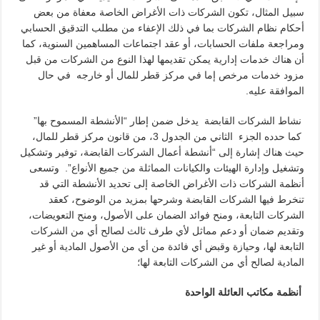
سبيل المثال، تكون الشركات ذات الأغراض الخاصة معفاة من بعض
أحكام نظام الشركات بما في ذلك الإعفاء من مطلب التدقيق الحسابي
ومراجعة ملفات الحسابات، أو عقد اجتماعات المساهمين السنوية، كما
أن هناك خدمات إدارية يمكن تقديمها لهذا النوع من الشركات من قبل
مزود خدمات مرخص إما في مركز قطر للمال أو خارجه في حال
الموافقة عليه.
نشاط الشركات القابضة يدخل ضمن إطار “الأنشطة المسموح بها”
كما حدده الجزء الثاني من الجدول 3، من قانون مركز قطر للمال،
حيث هناك إشارة إلى “أنشطة أعمال الشركات القابضة، توفير وتشكيل
وتشغيل وإدارة الهيئات والكيانات المماثلة من جميع الأنواع”. وتسعى
أنظمة الشركات ذات الأغراض الخاصة إلى تحديد الأنشطة التي قد
تنخرط فيها الشركات القابضة وشرحها بمزيد من الوضوح، كعقد
الشركات التابعة، ومنح فوائد الضمان على الأصول، ومنح التعويضات،
وتقديم ضمان أو دعم مماثل لأي طرف ثالث لصالح أي من الشركات
التابعة لها، وحيازة وقبض أي فائدة من أي من الأصول المادية أو غير
المادية لصالح أي من الشركات التابعة لها؛
أنظمة
مكاتب العائلة الواحدة