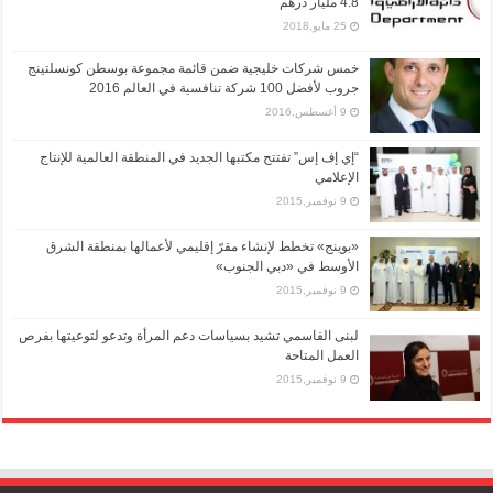
4.8 مليار درهم
25 مايو,2018
خمس شركات خليجية ضمن قائمة مجموعة بوسطن كونسلتينج
جروب لأفضل 100 شركة تنافسية في العالم 2016
9 أغسطس,2016
“إي إف إس” تفتتح مكتبها الجديد في المنطقة العالمية للإنتاج
الإعلامي
9 نوفمبر,2015
«بوينج» تخطط لإنشاء مقرّ إقليمي لأعمالها بمنطقة الشرق
الأوسط في «دبي الجنوب»
9 نوفمبر,2015
لبنى القاسمي تشيد بسياسات دعم المرأة وتدعو لتوعيتها بفرص
العمل المتاحة
9 نوفمبر,2015