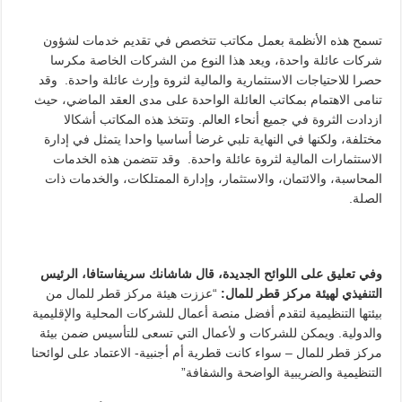
تسمح هذه الأنظمة بعمل مكاتب تتخصص في تقديم خدمات لشؤون
شركات عائلة واحدة، ويعد هذا النوع من الشركات الخاصة مكرسا
حصرا للاحتياجات الاستثمارية والمالية لثروة وإرث عائلة واحدة. وقد
تنامى الاهتمام بمكاتب العائلة الواحدة على مدى العقد الماضي، حيث
ازدادت الثروة في جميع أنحاء العالم. وتتخذ هذه المكاتب أشكالا
مختلفة، ولكنها في النهاية تلبي غرضا أساسيا واحدا يتمثل في إدارة
الاستثمارات المالية لثروة عائلة واحدة. وقد تتضمن هذه الخدمات
المحاسبة، والائتمان، والاستثمار، وإدارة الممتلكات، والخدمات ذات
الصلة.
وفي تعليق على اللوائح الجديدة، قال شاشانك سريفاستافا، الرئيس
التنفيذي لهيئة مركز قطر للمال:
“عززت هيئة مركز قطر للمال من
بيئتها التنظيمية لتقدم أفضل منصة أعمال للشركات المحلية والإقليمية
والدولية. ويمكن للشركات و لأعمال التي تسعى للتأسيس ضمن بيئة
مركز قطر للمال – سواء كانت قطرية أم أجنبية- الاعتماد على لوائحنا
التنظيمية والضريبية الواضحة والشفافة”