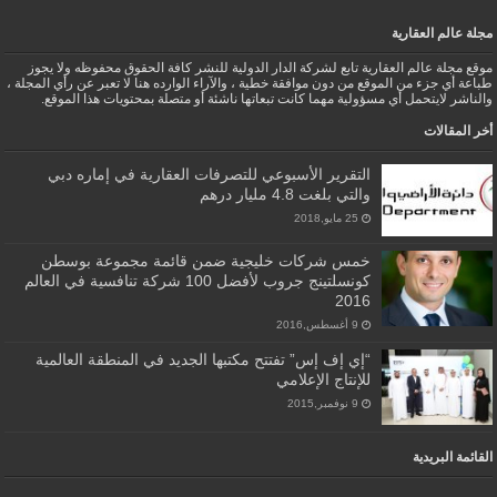
مجلة عالم العقارية
موقع مجلة عالم العقارية تابع لشركة الدار الدولية للنشر كافة الحقوق محفوظه ولا يجوز
طباعة أي جزء من الموقع من دون موافقة خطية ، والآراء الوارده هنا لا تعبر عن رأي المجلة ،
والناشر لايتحمل أي مسؤولية مهما كانت تبعاتها ناشئة أو متصلة بمحتويات هذا الموقع.
أخر المقالات
التقرير الأسبوعي للتصرفات العقارية في إماره دبي
والتي بلغت 4.8 مليار درهم
25 مايو,2018
خمس شركات خليجية ضمن قائمة مجموعة بوسطن
كونسلتينج جروب لأفضل 100 شركة تنافسية في العالم
2016
9 أغسطس,2016
“إي إف إس” تفتتح مكتبها الجديد في المنطقة العالمية
للإنتاج الإعلامي
9 نوفمبر,2015
القائمة البريدية