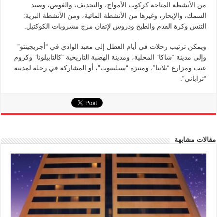
من الأنشطة المتاحة كركوب الأمواج، والتجديف، والغوص، وصيد
السمك، والإبحار، وغيرها من الأنشطة المائية، ومن الأنشطة البرية:
التنس وكرة القدم والطبخ ودروس لإتقان مزج مشروبات الكوكتيل.
ويمكن ترتيب رحلات في أيام العطل إلى معبد الوادي في “أجريجينتو”
وإلى مدينة “شاكا” المحلية، ومدينة الهضبة التاريخية “كالتابيلونا” وكروم
عنب ومزارع “بلانتا”، ومنتزه “سيلينيوت”، أو المشاركة في رحلة لمدينة
“تراباني”.
مقالات مشابهة