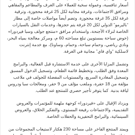
أسعار تنافسية، وعمولة سخية للعملاء على الغرف والمطاعم والمقاهي
ومرافق الاجتماعات، وغرفة مجانية لكل 25 غرفة محجوزة، وترقية
غرفة لكل 35 غرفة محجوزة. وتضم أيضاً مواصلات خاصة إلى مطار
“باليرمو” الدولي لكل 20 غرفة يتم حجزها، وخدمات النقل بالسيارات
الخاصة لنزلاء الأجنحة، واستخدام مرافق «منتجع جولف وسبا فيردورا»
(حوض سباحة بمستويين تبلغ مساحته 60 م، ومركز معالجة بمياه البحر،
ونادي رياضي، وحمام سباحة، وحمام، وساونا)، مع خدمة إنترنت
لاسلكية “واي فاي” مجانية في الغرفة.
وتشمل المزايا الأخرى على خدمة الاستشارة قبل الفعالية، والبرامج
المعدة وفق الطلب، وتخطيط قائمة الطعام، وتسجيل الدخول المسبق
وتسجيل المغادرة السريع، والمستويات المفضلة للجولف في ملاعب
مؤلفة من 18 حفرة، وملعب مؤلف من 9 حفر، ومعالجات سبا ودروس
لياقة بدنية. كما يتوفر تأجير حصري للمنتجع عند الطلب.
ويزداد الإقبال على «فيردورا» كوجهة ملهمة للمؤتمرات والعروض
التقديمية، والاجتماعات رفيعة المستوى، والتفكير الخلاق، والعروض
السينمائية، والبرامج التحفيزية والحفلات الخاصة.
ويمتد المنتجع الفاخر على مساحة 230 هكتار لاستيعاب المجموعات من