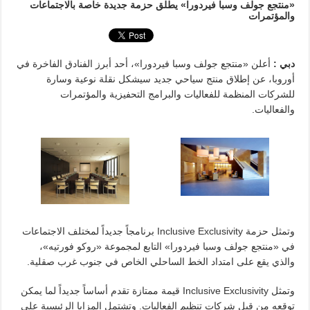
«منتجع جولف وسبا فيردورا» يطلق حزمة جديدة خاصة بالاجتماعات
والمؤتمرات
دبي :
أعلن «منتجع جولف وسبا فيردورا»، أحد أبرز الفنادق الفاخرة في
أوروبا، عن إطلاق منتج سياحي جديد سيشكل نقلة نوعية وسارة
للشركات المنظمة للفعاليات والبرامج التحفيزية والمؤتمرات
والفعاليات.
وتمثل حزمة Inclusive Exclusivity برنامجاً جديداً لمختلف الاجتماعات
في «منتجع جولف وسبا فيردورا» التابع لمجموعة «روكو فورتيه»،
والذي يقع على امتداد الخط الساحلي الخاص في جنوب غرب صقلية.
وتمثل Inclusive Exclusivity قيمة ممتازة تقدم أساساً جديداً لما يمكن
توقعه من قبل شركات تنظيم الفعاليات. وتشتمل المزايا الرئيسية على