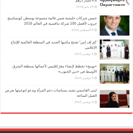
4.8 مليار درهم
25 مايو,2018
خمس شركات خليجية ضمن قائمة مجموعة بوسطن كونسلتينج
جروب لأفضل 100 شركة تنافسية في العالم 2016
9 أغسطس,2016
“إي إف إس” تفتتح مكتبها الجديد في المنطقة العالمية للإنتاج
الإعلامي
9 نوفمبر,2015
«بوينج» تخطط لإنشاء مقرّ إقليمي لأعمالها بمنطقة الشرق
الأوسط في «دبي الجنوب»
9 نوفمبر,2015
لبنى القاسمي تشيد بسياسات دعم المرأة وتدعو لتوعيتها بفرص
العمل المتاحة
9 نوفمبر,2015