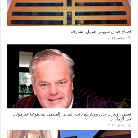
افتتاح فندق سويس هوتيل الشارقة
8 نوفمبر,2015
تعيين روبيرت جان وولترينغ نائب المدير اإلقليمي لمجموعة فيرمونت
في الإمارات
8 نوفمبر,2015