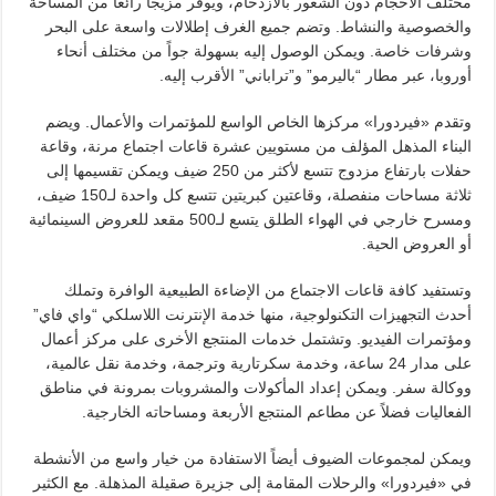
مختلف الأحجام دون الشعور بالازدحام، ويوفر مزيجاً رائعاً من المساحة
والخصوصية والنشاط. وتضم جميع الغرف إطلالات واسعة على البحر
وشرفات خاصة. ويمكن الوصول إليه بسهولة جواً من مختلف أنحاء
أوروبا، عبر مطار “باليرمو” و”تراباني” الأقرب إليه.
وتقدم «فيردورا» مركزها الخاص الواسع للمؤتمرات والأعمال. ويضم
البناء المذهل المؤلف من مستويين عشرة قاعات اجتماع مرنة، وقاعة
حفلات بارتفاع مزدوج تتسع لأكثر من 250 ضيف ويمكن تقسيمها إلى
ثلاثة مساحات منفصلة، وقاعتين كبريتين تتسع كل واحدة لـ150 ضيف،
ومسرح خارجي في الهواء الطلق يتسع لـ500 مقعد للعروض السينمائية
أو العروض الحية.
وتستفيد كافة قاعات الاجتماع من الإضاءة الطبيعية الوافرة وتملك
أحدث التجهيزات التكنولوجية، منها خدمة الإنترنت اللاسلكي “واي فاي”
ومؤتمرات الفيديو. وتشتمل خدمات المنتجع الأخرى على مركز أعمال
على مدار 24 ساعة، وخدمة سكرتارية وترجمة، وخدمة نقل عالمية،
ووكالة سفر. ويمكن إعداد المأكولات والمشروبات بمرونة في مناطق
الفعاليات فضلاً عن مطاعم المنتجع الأربعة ومساحاته الخارجية.
ويمكن لمجموعات الضيوف أيضاً الاستفادة من خيار واسع من الأنشطة
في «فيردورا» والرحلات المقامة إلى جزيرة صقيلة المذهلة. مع الكثير