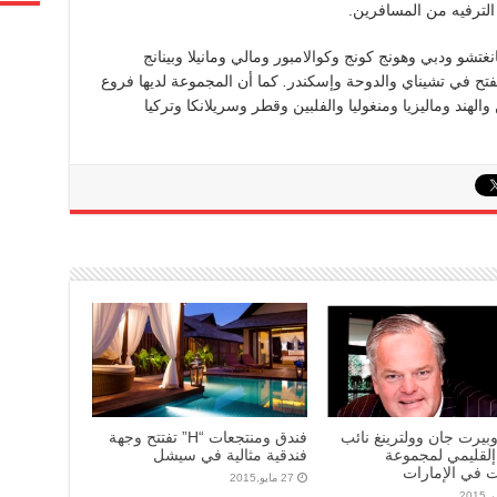
الترفيه من المسافرين.
تشو ودبي وهونج كونج وكوالامبور ومالي ومانيلا وبينانج
يفتح في تشيناي والدوحة وإسكندر
.
كما أن المجموعة لديها فروع
ند وماليزيا ومنغوليا والفلبين وقطر وسريلانكا وتركيا
وبيرت جان وولترينغ نائب
فندق ومنتجعات “H” تفتتح وجهة
اإلقليمي لمجموعة
فندقية مثالية في سيشل
 في الإمارات
27 مايو,2015