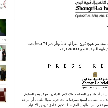
“
9 أغسطس,2016
تمتلك مجموعة فنادق ومنتجعات شانغريلا التي تتخذ من هونج كونج مقراً لها حالياً و/أو تدير 74 فندقاً تحت
لغرف تتعدى 30.000 غرفة.
سفر أجواءً من البساطة والإخلاص الدافئ. وتوفر هذه الفنادق
دماتها مصممة لتمنح ضيوفها ما يحتاجونه سواءٌ للعمل أو الراحة
ئيسية في آسيا والبحر المتوسط، تكون فنادق تريدرز الاختيار