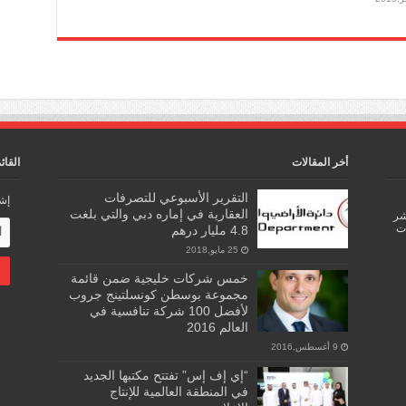
أخر المقالات
القائ
التقرير الأسبوعي للتصرفات
إشت
العقارية في إماره دبي والتي بلغت
اشر
ات
4.8 مليار درهم
25 مايو,2018
خمس شركات خليجية ضمن قائمة
مجموعة بوسطن كونسلتينج جروب
لأفضل 100 شركة تنافسية في
العالم 2016
9 أغسطس,2016
“إي إف إس” تفتتح مكتبها الجديد
في المنطقة العالمية للإنتاج