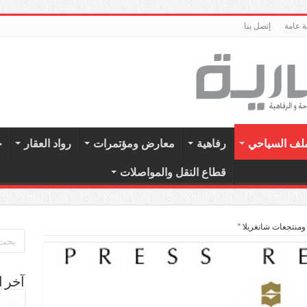
 عامة
إتصل بنا
ملف السياحي
رفاهية
معارض ومؤتمرات
رواد العقار
ح
قطاع النقل والمواصلات
ومنتجعات شانغريلا “
آخر ا