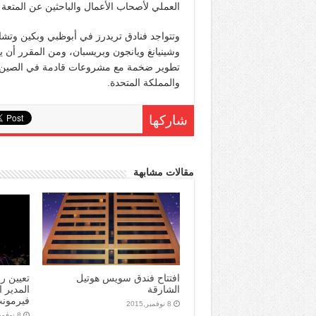
العملي لأصحاب الأعمال والباحثين عن المتعة 
وتتواجد فنادق تريدرز في أبوظبي وبكين وتشانغ
وشينيانغ ويانجون وبريسبان، ومن المقرر أن 
تطوير ضخمة مع مشروعات قادمة في الصين واله
والمملكة المتحدة.
شاركها
مقالات مشابهة
افتتاح فندق سويس هوتيل
تعيين ر
الشارقة
المدير 
فيرمونت
8 نوفمبر,2015
8 نوفمبر,2015