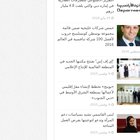
التقرير الأسبوعي للتصرفات العقارية
في إماره دبي والتي بلغت 4.8 مليار
درهم
25 مايو,2018
خمس شركات خليجية ضمن قائمة
مجموعة بوسطن كونسلتينج جروب
لأفضل 100 شركة تنافسية في العالم
2016
“إي إف إس” تفتتح مكتبها الجديد في
المنطقة العالمية للإنتاج الإعلامي
9 نوفمبر,2015
«بوينج» تخطط لإنشاء مقرّ إقليمي
لأعمالها بمنطقة الشرق الأوسط في
«دبي الجنوب»
9 نوفمبر,2015
لبنى القاسمي تشيد بسياسات دعم
المرأة وتدعو لتوعيتها بفرص العمل
المتاحة
9 نوفمبر,2015