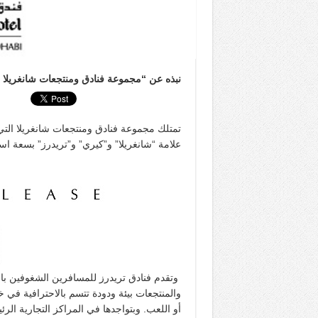
نبذه عن “مجموعة فنادق ومنتجعات شانغريلا 
علامة “شانغريلا” و”كيري” و”تريدرز” بسعة استيعابية ل
وتقدم فنادق تريدرز للمسافرين الشغوفين بال
والمنتجعات بيئة ودودة تتسم بالاحترافية في خ
أو اللعب. وبتواجدها في المراكز التجارية الر