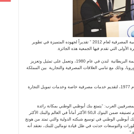
للفوز بجائزة الخدمة المتميزة وليكون “الشخصية المصرفية لعام 2012 ” تقديراً لجهوده المتميزة في تطوير
الأولى التي تقدم فيها الجمعية هذه الجائزة.
وتأسست جمعية المصرفيين العرب في العاصمة البريطانية لندن في عام 1980، وتعمل على تمثيل وتعزيز
روبا، وذلك مع تنامي العلاقات المصرفية والتجارية بين المملكة
ودشن بنك أبوظبي الوطني فرعه في لندن عام 1977، لتقديم خدمات مصرفية خاصة وخدمات تمويل التجارة
مصرفيين العرب: “يتمتع بنك أبوظبي الوطني بمكانة رائدة
وسمعة طيبة كمؤسسة مصرفية نموذجية، وتم تصنيفه ضمن البنوك الـ50 الأكثر أماناً في العالم والبنك الأكثر
ك أبوظبي الوطني في توسيع شبكته الدولية والتي تمتد من هونج
تطورات والتوسعات حدثت في ظل قيادة تومالين للبنك، نعتقد أنه
.”