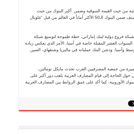
اراتية من حيث القيمة السوقية وضمن أكبر البنوك من حيث
الأصول في دولة الإمارات، ومنذ عام 2009 يُصنف ضمن البنوك الـ50 الأكثر أماناً في العالم من قبل “غلوبال
 شبكة فروع دولية لبنك إماراتي، خطة طموحة لتوسيع شبكة
من 15 دولة إلى 41 دولة خلال السنوات العشر المقبلة خاصة في آسيا، الأمر الذي يعكس زيادة
لأوسط وآسيا، ودشن البنك عملياته في ماليزيا وشنغهاي، الصين
ميزة من جمعية المصرفيين العرب تحدث مايكل تومالين،
 حول الحاجة إلى قيام المصارف العربية بلعب دور أكبر على
لبنوك الأوروبية، كما أكد على عمق الروابط بين المصارف العربية