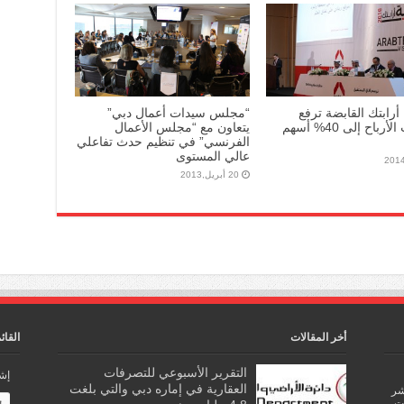
أرابتك القابضة ترفع
“مجلس سيدات أعمال دبي”
توزيعات الأرباح إلى 40% أسهم
يتعاون مع “مجلس الأعمال
الفرنسي” في تنظيم حدث تفاعلي
عالي المستوى
20 أبريل,2013
أخر المقالات
القائ
التقرير الأسبوعي للتصرفات
إشت
العقارية في إماره دبي والتي بلغت
اشر
ات