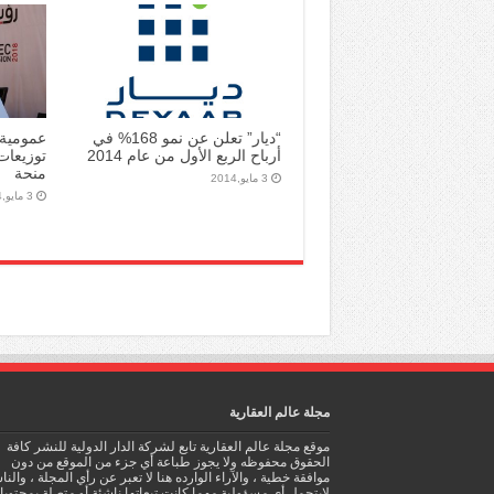
“ديار” تعلن عن نمو 168% في
عمومية 
أرباح الربع الأول من عام 2014
منحة
3 مايو,2014
3 مايو,2014
مجلة عالم العقارية
موقع مجلة عالم العقارية تابع لشركة الدار الدولية للنشر كافة
الحقوق محفوظه ولا يجوز طباعة أي جزء من الموقع من دون
موافقة خطية ، والآراء الوارده هنا لا تعبر عن رأي المجلة ، والن
لايتحمل أي مسؤولية مهما كانت تبعاتها ناشئة أو متصلة بمحتوي