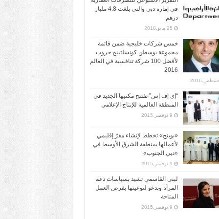
التقرير الأسبوعي للتصرفات العقارية
في إماره دبي والتي بلغت 4.8 مليار
درهم
25 مايو,2018
خمس شركات خليجية ضمن قائمة
مجموعة بوسطن كونسلتينج جروب
لأفضل 100 شركة تنافسية في العالم
2016
“إي إف إس” تفتتح مكتبها الجديد في
المنطقة العالمية للإنتاج الإعلامي
9 نوفمبر,2015
«بوينج» تخطط لإنشاء مقرّ إقليمي
لأعمالها بمنطقة الشرق الأوسط في
«دبي الجنوب»
9 نوفمبر,2015
لبنى القاسمي تشيد بسياسات دعم
المرأة وتدعو لتوعيتها بفرص العمل
المتاحة
9 نوفمبر,2015