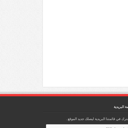
مة البريدية
رك في قائمتنا البريدية ليصلك جديد الموقع .