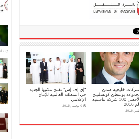
9 أغسطس,2016
كات خليجية ضمن
“إي إف إس” تفتتح مكتبها الجديد
جموعة بوسطن كونسلتينج
في المنطقة العالمية للإنتاج
جروب لأفضل 100 شركة تنافسية
الإعلامي
2016
9 نوفمبر,2015