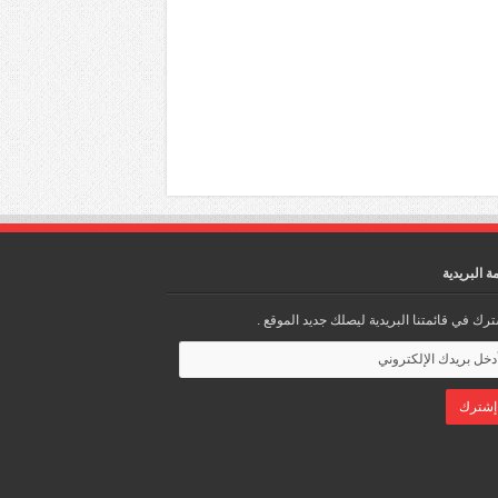
مة البريدية
رك في قائمتنا البريدية ليصلك جديد الموقع .