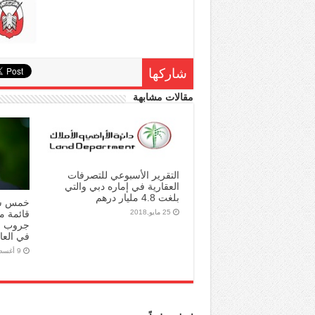
شاركها
مقالات مشابهة
التقرير الأسبوعي للتصرفات
العقارية في إماره دبي والتي
بلغت 4.8 مليار درهم
خمس شر
25 مايو,2018
قائمة م
في العالم 
9 أغسطس,2016