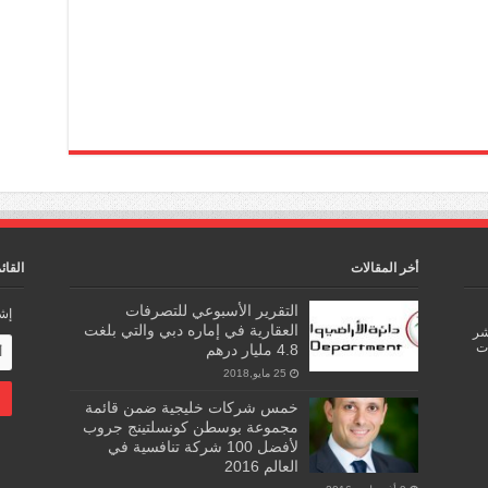
أخر المقالات
القائ
التقرير الأسبوعي للتصرفات
إشت
العقارية في إماره دبي والتي بلغت
اشر
ات
4.8 مليار درهم
25 مايو,2018
خمس شركات خليجية ضمن قائمة
مجموعة بوسطن كونسلتينج جروب
لأفضل 100 شركة تنافسية في
العالم 2016