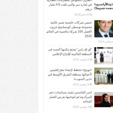
التقرير الأسبوعي للتصرفات العقارية
في إماره دبي والتي بلغت 4.8 مليار
درهم
25 مايو,2018
خمس شركات خليجية ضمن قائمة
مجموعة بوسطن كونسلتينج جروب
لأفضل 100 شركة تنافسية في العالم
2016
“إي إف إس” تفتتح مكتبها الجديد في
المنطقة العالمية للإنتاج الإعلامي
9 نوفمبر,2015
«بوينج» تخطط لإنشاء مقرّ إقليمي
لأعمالها بمنطقة الشرق الأوسط في
«دبي الجنوب»
9 نوفمبر,2015
لبنى القاسمي تشيد بسياسات دعم
المرأة وتدعو لتوعيتها بفرص العمل
المتاحة
9 نوفمبر,2015