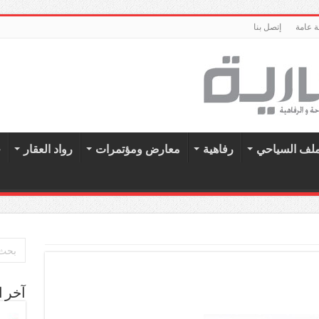
 عامة
إتصل بنا
ملف السياحي
رفاهية
معارض ومؤتمرات
رواد العقار
ح
آخر ا