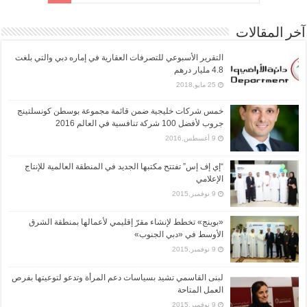
آخر المقالات
التقرير الأسبوعي للتصرفات العقارية في إماره دبي والتي بلغت
4.8 مليار درهم
25 مايو,2018
خمس شركات خليجية ضمن قائمة مجموعة بوسطن كونسلتينج
جروب لأفضل 100 شركة تنافسية في العالم 2016
9 أغسطس,2016
“إي إف إس” تفتتح مكتبها الجديد في المنطقة العالمية للإنتاج
الإعلامي
9 نوفمبر,2015
«بوينج» تخطط لإنشاء مقرّ إقليمي لأعمالها بمنطقة الشرق
الأوسط في «دبي الجنوب»
9 نوفمبر,2015
لبنى القاسمي تشيد بسياسات دعم المرأة وتدعو لتوعيتها بفرص
العمل المتاحة
9 نوفمبر,2015