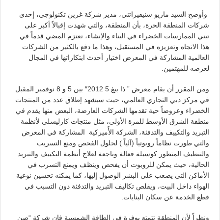
وأوضح السيد ماريو سنيفيراتني، مدير شركة غرين تكنولوجي، إحدى
شركات المنطقة الحرة، بأن المنطقة، والتي شهدت إقبالاً أكبر على
تبني الممارسات الخضراء في البناء والإنشاء، تعتزم المضي قدماً في
هذا الاتجاه وتعزيزه في المستقبل، وهذا ما دفع بالكثير من الشركات
العالمية المشاركة في المعرض اختيار أحدث ابتكاراتها في المجال
لعرضه للمهتمين.
ومن المقرر أن يقام معرض ” ذا بيغ 5 2012″ بين 5 و 8 نوفمبر المقبل
في مركز دبي التجاري العالمي، حيث سيشهد إطلاق عدد من المنتجات
الخضراء وعروضاً حية تقدمها الشركات العارضة، البعض منها يقدم في
منطقة الشرق الأوسط للمرة الأولى، مثل منتجات كارليسلي لأنظمة
التبريد والتكييف والتدفئة، الشركة الأًميركية المشاركة في المعرض
والتي طورت نظاماً روبوتياً (آلياً ) لحلول الفحص ومنع التسريب
والتنظيف المتطور كوسيلة فعالة وناجعة لعلاج أنظمة التكييف والتبريد
الحالية، حيث يمكن للروبوت أن يفحص وينظف ويمنع التسرب في
الأماكن التي يصعب على البشر الوصول إليها، كما يمكنه تحسين نوعية
الهواء داخل البيت، ويقلص تكاليف التبريد والتدفئة دون التسبب في
قطع الخدمة عن سكان البنايات.
ونظراً لأن المنطقة تتمتع بوفرة في الطاقة الشمسية فإن شركة “صن