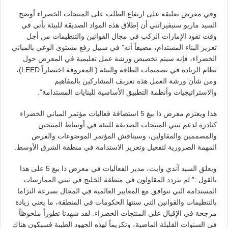
وفي معرض تعليقه على ارتفاع الطلب على المنتجات الخصراء أوضح
السيد ماريو سنيفيراتني أن إطلاق هذه المواد الصديقة للبيئة يأتي في
وقت تقود الإمارات الركب في مجال القوانين والتنظيمات من أجل
تعزيز البناء المستدام، مضيفاً أنه” في سبيل رفع مستوى الوعي بالمباني
الخضراء، فإنه سيتم تخصيص ورشة عمل تعليمية في المعرض حول
نظام الريادة في تصميمات الطاقة والبيئة ( المعروفة اختصاراً LEED)،
ومن شأن ورشة العمل هذه تعريف المشاركين بالمفاهيم
والاستراتيجيات وأنظمة التطبيق الأساسية للبنايات المستدامة”.
هذا ويعتزم معرض ذا بيغ 5 استضافة فعاليات مؤتمر المباني الخضراء
كبادرة لدعم تبني المنتجات الصديقة للبيئة في أوساط المنتجين
والمصممين والمقاولين، وسيناقش المؤتمر الموضوعات والفرص
المهمة الضرورية لتفعيل وتعزيز الاستدامة في منطقة الشرق الأوسط.
ويعلق السيد آندي وايت، مدير الفعاليات في معرض ذا بيغ 5 على هذا
بالقول :” لم يتردد المقاولون في منطقة الخليج في تبني الممارسات
المستدامة التي تتوافق مع المعايير العالمية في المجال بسرعة التزاما
بالتنظيمات والقوانين التي سنتها الحكومات في المنطقة، ما يعني زيادة
مرجحة في الإقبال على المنتجات الخضراء. لقد شهدنا تطوراً ملحوظاً
في السنوات القليلة الماضية، وتكريماً لهذه الجهود الطيبة فسيكون هناك