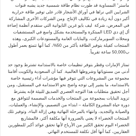
ماستر” النمساوية قد طورت نظام طاقة شمسية جديد يشبه قنوات
الشرايين التي نراها في أوراق الأشجار قادر على توفير طاقة حرارية
أكبر دون أية زيادة في تكاليف الإنتاج. ومن الشركات الأخرى المشاركة
في المعرض، شركة ليف بايو غرين التايوانية التي ستقدم أنظمة إضاءة
أل إي دي LED المبتكرة والمستخدمة بشكل واسع في المستشفيات
ومحلات السوبرماركت، والبنايات العامة والمستودعات الكبرى، وهذه
المنتجات كفيلة بتوفير الطاقة بأكثر من 50%، كما أنها تتمتع بعمر أطول
ب50,000 ساعة تقريباً.
تمتاز الإمارات وقطر بتوفر تنظيمات خاصة بالاستدامة تشترط وجود حد
أدنى من مستوياتها وشروطها العالمية. كما أن السعودية والكويت أقامتا
مجموعة من المشروعات التي تتوفر فيها مؤشرات أداء رئيسية خاصة
بالاستدامة، ما يشير إلى توجه واضح نحو الاستدامة في المستقبل، ومن
أجل تحقيق متطلبات هذا التوجه العصري الصديق للبيئة فإنه يشترط
تزويد البنايات بمجموعة من المنتجات والخدمات المصممة لتتوافق مع
دورة حياة المشروع الكاملة – ابتداء من التصميم، والإنشاء، والعمليات،
والصيانة والتجديد، وانتهاء بالمرحلة النهائية وهي إزالة البناء، وتوفير تلك
المنتجات الخضراء لا يعني بالضرورة أنها مكلفة أكثر، فالمشاريع
الخضراء اليوم تحقق الكثير من الأرباح لأنها تحقق عوائد أكبر للمطورين
العقاريين، كما أنها أقل تكلفة للمستخدم النهائي.