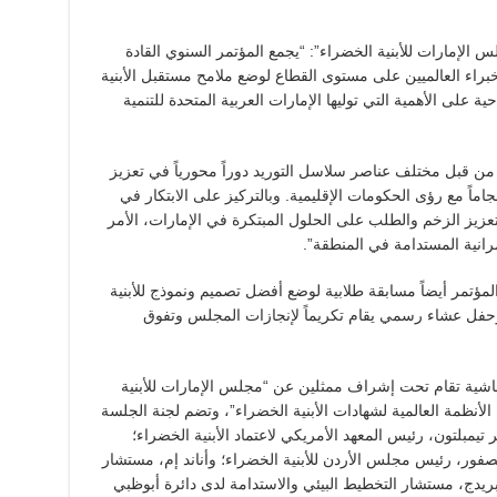
إمارات للأبنية الخضراء”: “يجمع المؤتمر السنوي القادة
خبراء العالميين على مستوى القطاع لوضع ملامح مستقبل الأبنية
 على الأهمية التي توليها الإمارات العربية المتحدة للتنمية
ن قبل مختلف عناصر سلاسل التوريد دوراً محورياً في تعزيز
جاماً مع رؤى الحكومات الإقليمية. وبالتركيز على الابتكار في
تعزيز الزخم والطلب على الحلول المبتكرة في الإمارات، الأمر
رانية المستدامة في المنطقة”.
لمؤتمر أيضاً مسابقة طلابية لوضع أفضل تصميم ونموذج للأبنية
حفل عشاء رسمي يقام تكريماً لإنجازات المجلس وتفوق
اشية تقام تحت إشراف ممثلين عن “مجلس الإمارات للأبنية
لأنظمة العالمية لشهادات الأبنية الخضراء”، وتضم لجنة الجلسة
تيمبلتون، رئيس المعهد الأمريكي لاعتماد الأبنية الخضراء؛
صفور، رئيس مجلس الأردن للأبنية الخضراء؛ وأناند إم، مستشار
مبريدج، مستشار التخطيط البيئي والاستدامة لدى دائرة أبوظبي