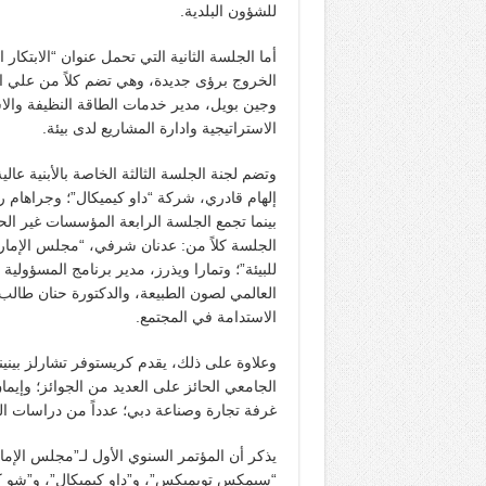
للشؤون البلدية.
أما الجلسة الثانية التي تحمل عنوان “الابت
الخروج برؤى جديدة، وهي تضم كلاً من علي ا
وجين بويل، مدير خدمات الطاقة النظيفة وال
الاستراتيجية وادارة المشاريع لدى بيئة.
وتضم لجنة الجلسة الثالثة الخاصة بالأبنية عالي
إلهام قادري، شركة “داو كيميكال”؛ وجراها
بينما تجمع الجلسة الرابعة المؤسسات غير الح
الجلسة كلاً من: عدنان شرفي، “مجلس الإمارا
للبيئة”؛ وتمارا ويذرز، مدير برنامج المسؤولية
العالمي لصون الطبيعة، والدكتورة حنان طالب
الاستدامة في المجتمع.
وعلاوة على ذلك، يقدم كريستوفر تشارلز بيني
الجامعي الحائز على العديد من الجوائز؛ وإيمان
غرفة تجارة وصناعة دبي؛ عدداً من دراسات الح
يذكر أن المؤتمر السنوي الأول لـ”مجلس الإمارا
“سيمكس توبميكس”، و”داو كيميكال”، و”شو ك