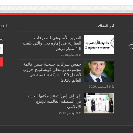
أخر المقالات
القائ
التقرير الأسبوعي للتصرفات
إشت
العقارية في إماره دبي والتي بلغت
اشر
ات
4.8 مليار درهم
25 مايو,2018
خمس شركات خليجية ضمن قائمة
مجموعة بوسطن كونسلتينج جروب
لأفضل 100 شركة تنافسية في
العالم 2016
9 أغسطس,2016
“إي إف إس” تفتتح مكتبها الجديد
في المنطقة العالمية للإنتاج
الإعلامي
9 نوفمبر,2015