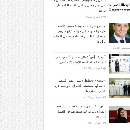
التقرير الأسبوعي للتصرفات العقارية
في إماره دبي والتي بلغت 4.8 مليار
درهم
25 مايو,2018
خمس شركات خليجية ضمن قائمة
مجموعة بوسطن كونسلتينج جروب
لأفضل 100 شركة تنافسية في العالم
2016
“إي إف إس” تفتتح مكتبها الجديد في
المنطقة العالمية للإنتاج الإعلامي
9 نوفمبر,2015
«بوينج» تخطط لإنشاء مقرّ إقليمي
لأعمالها بمنطقة الشرق الأوسط في
«دبي الجنوب»
9 نوفمبر,2015
لبنى القاسمي تشيد بسياسات دعم
المرأة وتدعو لتوعيتها بفرص العمل
المتاحة
9 نوفمبر,2015