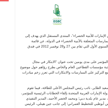
لإمارات للأبنية الخضراء”، المنتدى المستقل الذي يهدف إلى
مارسات المتعلقة بالأبنية الخضراء في الدولة، عن قائمة
استثنائية من المتحدثين أثناء فعاليات مؤتمره السنوي الأول التي تقام بين 27 و28 نوفمبر 2012 في فندق
 المؤتمر على مدى يومين تحت عنوان “الابتكار في مجال
خبة مؤسسات القطاعين العام والخاص بطرح رؤاهم حول موضوع
ع التركيز على الممارسات والابتكارات التي تعزز زخم مبادرات
سعيد الطاير، نائب رئيس المجلس الأعلى للطاقة، فيما تقوم
الإمارات العربية المتحدة بإلقاء الخطابات الرئيسية للمؤتمر،
دير عام بلدية دبي؛ ومحمد الخضر الأحمد، المدير التنفيذي
س أبوظبي للتخطيط العمراني؛ إلى جانب جين هينلي، الرئيس