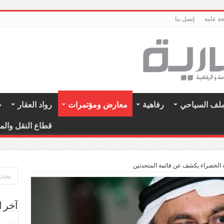
ة عامة
إتصل بنا
ملف السياحي
رفاهية
معارض ومؤتمرات
رواد العقار
ح
قطاع النقل والم
ة الخضراء يكشف عن قائمة المتحدثين
آخر ا