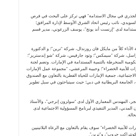
كار الجذري في مجال الاستدامة” فهي تركز على البحث في فرص
لسويدي، نائب رئيس اتحاد الشرق الأوسط لإدارة المرافق؛
استدامة لدى “إرنست أند يونج”، يوسف الزرعوني، مدير قسم
ة الأداء كلاً من مايكل فان روزندال، شركة “ترين”؛ و الدكتورة
م راسل، شركة “سيمكس”؛ وتود جارفيس، شركة “شو إندستريز”؛
كومية المنخرطة بالتنمية المستدامة في الإمارات. وتضم لجنة
ت للأبنية الخضراء”؛ وحبيبة المرعشي، “مجموعة عمل الإمارات
 الاجتماعية، جمعية الإمارات للحياة الفطرية بالتعاون مع الصندوق
، الجامعة البريطانية في دبي؛ حيث سيتباحثون في سبل تطوير
نجر، المهندس المعماري الأول لدى “سولزون إنرجي”، والأستاذ
 المدني، المدير التنفيذي لبرنامج المسؤولية الاجتماعية لدى
الة.
ت للأبنية الخضراء” سوف يقام بالتعاون مع الرعاة البلاتينيين
ونتراكت جروب”، و”ترين”.