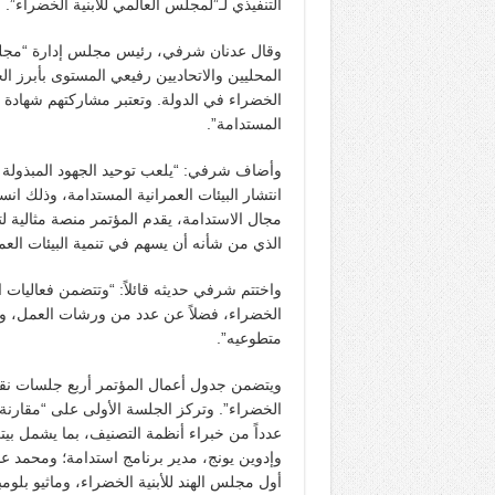
التنفيذي لـ”لمجلس العالمي للأبنية الخضراء”.
وقال عدنان شرفي، رئيس مجلس إدارة “مجلس ال
المحليين والاتحاديين رفيعي المستوى بأبرز ال
الخضراء في الدولة. وتعتبر مشاركتهم شهادة حية
المستدامة”.
وأضاف شرفي: “يلعب توحيد الجهود المبذولة م
انتشار البيئات العمرانية المستدامة، وذلك انس
مجال الاستدامة، يقدم المؤتمر منصة مثالية ل
الذي من شأنه أن يسهم في تنمية البيئات العم
واختتم شرفي حديثه قائلاً: “وتتضمن فعاليات ا
الخضراء، فضلاً عن عدد من ورشات العمل، و
متطوعيه”.
ويتضمن جدول أعمال المؤتمر أربع جلسات نق
الخضراء”. وتركز الجلسة الأولى على “مقارنة ا
عدداً من خبراء أنظمة التصنيف، بما يشمل بيتر 
وإدوين يونج، مدير برنامج استدامة؛ ومحمد ع
أول مجلس الهند للأبنية الخضراء، وماثيو بلو