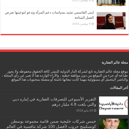
9 نوفمبر,2015
لبنى القاسمي تشيد بسياسات دعم المرأة وتدعو لتوعيتها بفرص
العمل المتاحة
9 نوفمبر,2015
مجلة عالم العقارية
موقع مجلة عالم العقارية تابع لشركة الدار الدولية للنشر كافة الحقوق محفوظه ولا يجوز
طباعة أي جزء من الموقع من دون موافقة خطية ، والآراء الوارده هنا لا تعبر عن رأي المجلة ،
والناشر لايتحمل أي مسؤولية مهما كانت تبعاتها ناشئة أو متصلة بمحتويات هذا الموقع.
أخر المقالات
التقرير الأسبوعي للتصرفات العقارية في إماره دبي
والتي بلغت 4.8 مليار درهم
25 مايو,2018
خمس شركات خليجية ضمن قائمة مجموعة بوسطن
كونسلتينج جروب لأفضل 100 شركة تنافسية في العالم