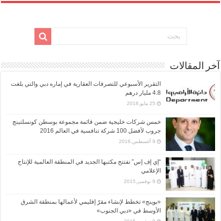
آخر المقالات
التقرير الأسبوعي للتصرفات العقارية في إماره دبي والتي بلغت
4.8 مليار درهم
25 مايو,2018
خمس شركات خليجية ضمن قائمة مجموعة بوسطن كونسلتينج
جروب لأفضل 100 شركة تنافسية في العالم 2016
9 أغسطس,2016
“إي إف إس” تفتتح مكتبها الجديد في المنطقة العالمية للإنتاج
الإعلامي
9 نوفمبر,2015
«بوينج» تخطط لإنشاء مقرّ إقليمي لأعمالها بمنطقة الشرق
الأوسط في «دبي الجنوب»