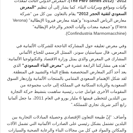
2012
” (
The PMV Series 2012
)
،
المعرض الدولي الثالث لمعدات
وآليات ومواقع ومركبات البناء
. كما يشار إلى أن تنظيم
“
المعرض
السعودي لتقنية الحجر 2012″
يقام بالتعاون بين كل من “شركة
معارض الرياض المحدودة” و”هيئة معارض فيرونا الإيطالية” (Verona
Fiera) و”جمعية معدات وآليات الحجر والرخام الإيطالية”
(Confindustria Marmomacchine).
وفي معرض تعليقه حول المشاركة الناجحة للشركات الألمانية في
المعرض، قال سيباستيان سونز، الممثل الرسمي للجناح الألماني
المشارك في المعرض والذي يمثل وزارة الاقتصاد والتكنولوجيا الألمانية:
“هذه هي مشاركتنا الرابعة عشرة في
“
معرض البناء السعودي”
الذي
يعد أحد أكبر المعارض المتخصصة بقطاع البناء والتشييد في المنطقة.
لقد شكل الإهتمام السعودي المتنامي بالمنتجات الألمانية وإزدهار السوق
السعودية والزيادة السكانية في المملكة إلى جانب مجموعة من
المقومات الأخرى عوامل جذب رئيسية ساهمت بتنشيط حركة التجارة
بين البلدين لتتخطى قيمتها 6 مليار يورو في العام 2011، ما جعل ألمانيا
رابع أكبر شريك تجاري للمملكة.”
وأضاف: “إنّ طبيعة التعاون الإقتصادي وحصيلة المبادلات التجارية بين
البلدين تشتمل بشكل رئيسي على الصادرات الألمانية التي تشمل الآلات
والمكائن والمواد في كل من مجالات البناء والرعاية الصحية والسيارات