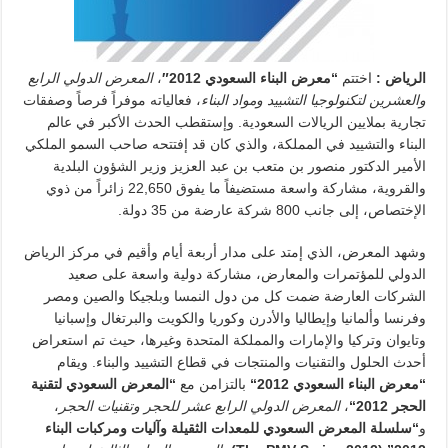
الرياض
:
اختتم
“
معرض البناء السعودي 2012″
،
المعرض الدولي الرابع
والعشرين لتكنولوجيا التشييد ومواد البناء
، فعالياته موفراً فرصاً وصفقات
تجارية بملايين الريالات السعودية. وإستقطب الحدث الأكبر في عالم
البناء والتشييد في المملكة، والذي كان قد إفتتحه صاحب السمو الملكي
الأمير الدكتور منصور بن متعب بن عبد العزيز وزير الشؤون البلدية
والقروية، مشاركة واسعة مستضيفاً ما يفوق 22,650 زائراً من ذوي
الإختصاص، إلى جانب 800 شركة عارضة من 35 دولة.
وشهد المعرض، الذي إمتد على مدار أربعة أيام وأقيم في مركز الرياض
الدولي للمؤتمرات والمعارض، مشاركة دولية واسعة على صعيد
الشركات العارضة ضمت كل من دول النمسا وبلجيكا والصين ومصر
وفرنسا وألمانيا وإيطاليا والأدرن وكوريا والكويت والبرتغال وإسبانيا
وتايوان وتركيا والإمارات والمملكة المتحدة وغيرها، حيث تم استعراض
أحدث الحلول والتقنيات والمنتجات في قطاع التشييد والبناء. ويقام
“معرض البناء السعودي
2012
“
بالتزامن مع
“المعرض السعودي لتقنية
الحجر
2012
“
،
المعرض الدولي الرابع عشر للحجر وتقنيات الحجر
،
و
“سلسلة المعرض السعودي للمعدات الثقيلة وآليات ومركبات البناء