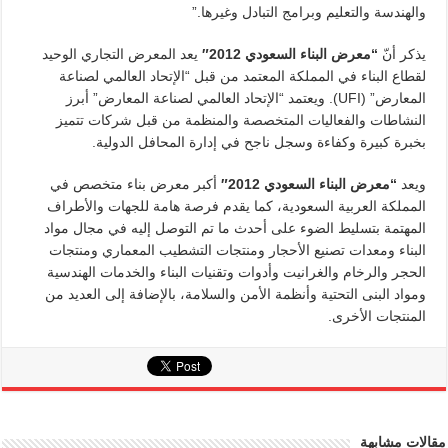
والهندسة والتعليم وبرامج التبادل وغيرها.”
يذكر أنّ
“
معرض البناء السعودي 2012″
يعد المعرض التجاري الوحيد
لقطاع البناء في المملكة المعتمد من قبل “الإتحاد العالمي لصناعة
المعارض” (UFI). ويعتمد “الإتحاد العالمي لصناعة المعارض” أبرز
النشاطات والفعاليات المتخصصة والمنظمة من قبل شركات تتميز
بخبرة كبيرة وكفاءة وسجل ناجح في إدارة المحافل الدولية.
ويعد
“
معرض البناء السعودي 2012″
أكبر معرض بناء متخصص في
المملكة العربية السعودية، كما يقدم فرصة هامة للجهات والأطراف
المهتمة بتسليط الضوء على أحدث ما تم التوصل إليه في مجال مواد
البناء ومعدات تصنيع الأحجار ومنتجات التشطيب المعماري ومنتجات
الحجر والرخام والغرانيت وأدوات وتقنيات البناء والخدمات الهندسية
ومواد البنى التحتية وأنظمة الأمن والسلامة، بالإضافة إلى العديد من
المنتجات الأخرى.
مقالات مشابهة