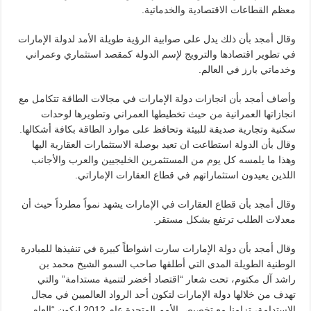
معظم القطاعات الاقتصادية والخدماتية.
وقال أمجد بأن ذلك يدل على صوابية الرؤية طويلة الأمد لدولة الإمارات
في تطوير اقتصادها والترويج لإسم الدولة كمقصد استثماري وعمراني
وخدماتي بارز في العالم.
وأضاف أمجد بأن انجازات دولة الإمارات في مجالات الطاقة تتكامل مع
انجازاتها العمرانية من حيث تخطيطها العمراني وتطويرها لوحدات
سكنية وتجارية صديقة للبيئة وتحافظ على موارد الطاقة بكافة أشكالها.
وقال بأن الدولة استطاعت ان تعيد بوصلة الاستثمارات العقارية اليها
وهذا ما يلمسه كل يوم من المستثمرين الخليجيين والعرب والأجانب
اللذين يعيدون استثماراتهم في قطاع العقارات الإماراتي.
وقال أمجد بأن قطاع العقارات في الإمارات يشهد نمواً مطرداً حيث أن
معدلات الطلب ترتفع بشكل مستقر.
وقال أمجد بأن دولة الإمارات سارت اشواطاً كبيرة في تنفيذها للمبادرة
الوطنية الطويلة المدى التي أطلقها صاحب السمو الشيخ محمد بن
راشد آل مكتوم، تحت شعار “اقتصاد أخضر لتنمية مستدامة” والتي
تهدف من خلالها دولة الإمارات لتكون أحد الرواد العالميين في مجال
الاستدامة، تزامنا مع تخصيص الأمم المتحدة عام 2012 ليكون “العام