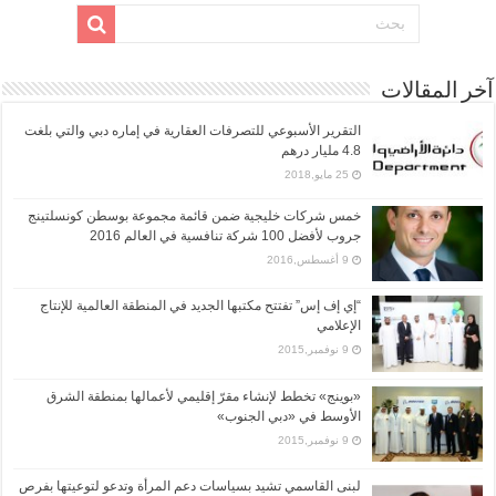
آخر المقالات
التقرير الأسبوعي للتصرفات العقارية في إماره دبي والتي بلغت
4.8 مليار درهم
25 مايو,2018
خمس شركات خليجية ضمن قائمة مجموعة بوسطن كونسلتينج
جروب لأفضل 100 شركة تنافسية في العالم 2016
9 أغسطس,2016
“إي إف إس” تفتتح مكتبها الجديد في المنطقة العالمية للإنتاج
الإعلامي
9 نوفمبر,2015
«بوينج» تخطط لإنشاء مقرّ إقليمي لأعمالها بمنطقة الشرق
الأوسط في «دبي الجنوب»
9 نوفمبر,2015
لبنى القاسمي تشيد بسياسات دعم المرأة وتدعو لتوعيتها بفرص