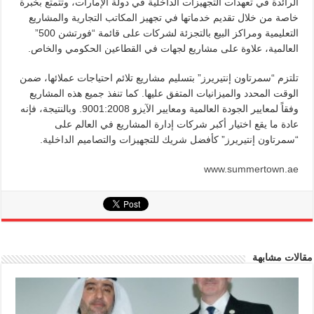
الرائدة في تعهدات التجهيزات الداخلية في دولة الإمارات، وتتمتع بخبرة
خاصة من خلال تقديم خدماتها في تجهيز المكاتب التجارية والمشاريع
التعليمية ومراكز البيع بالتجزئة لشركات على قائمة “فورتشن 500”
العالمية، علاوة على مشاريع لجهات في القطاعين الحكومي والخاص.
تلتزم “سمرتاون إنتيريرز” بتسليم مشاريع تلائم احتياجات عملائها، ضمن
الوقت المحدد والميزانيات المتفق عليها. كما تنفذ جميع هذه المشاريع
وفقاً لمعايير الجودة العالمية ومعايير الآيزو 9001:2008. وبالنتيجة، فإنه
عادة ما يقع اختيار أكبر شركات إدارة المشاريع في العالم على
“سمرتاون إنتيريرز” كأفضل شريك للتجهيزات والتصاميم الداخلية.
www.summertown.ae
مقالات مشابهة