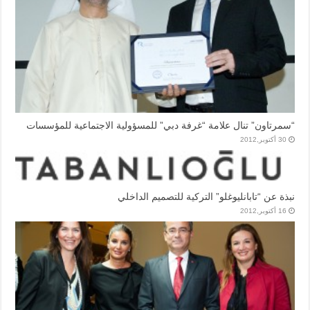
“سمرتاون” تنال علامة “غرفة دبي” للمسؤولية الاجتماعية للمؤسسات
30 أكتوبر,2012
نبذة عن “تابانليوغلو” التركية للتصميم الداخلي
16 أكتوبر,2012