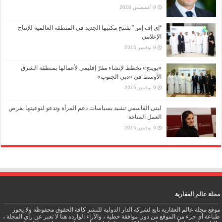
9 أغسطس,2016
“إي إف إس” تفتتح مكتبها الجديد في المنطقة العالمية للإنتاج
الإعلامي
9 نوفمبر,2015
«بوينج» تخطط لإنشاء مقرّ إقليمي لأعمالها بمنطقة الشرق
الأوسط في «دبي الجنوب»
9 نوفمبر,2015
لبنى القاسمي تشيد بسياسات دعم المرأة وتدعو لتوعيتها بفرص
العمل المتاحة
9 نوفمبر,2015
مجلة عالم العقارية
موقع مجلة عالم العقارية تابع لشركة الدار الدولية للنشر كافة الحقوق محفوظه ولا يجوز
طباعة أي جزء من الموقع من دون موافقة خطية ، والآراء الوارده هنا لا تعبر عن رأي المجلة ،