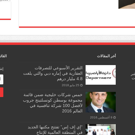
أخر المقالات
القائ
التقرير الأسبوعي للتصرفات
إشت
العقارية في إماره دبي والتي بلغت
اشر
ات
4.8 مليار درهم
25 مايو,2018
خمس شركات خليجية ضمن قائمة
مجموعة بوسطن كونسلتينج جروب
لأفضل 100 شركة تنافسية في
العالم 2016
9 أغسطس,2016
“إي إف إس” تفتتح مكتبها الجديد
في المنطقة العالمية للإنتاج