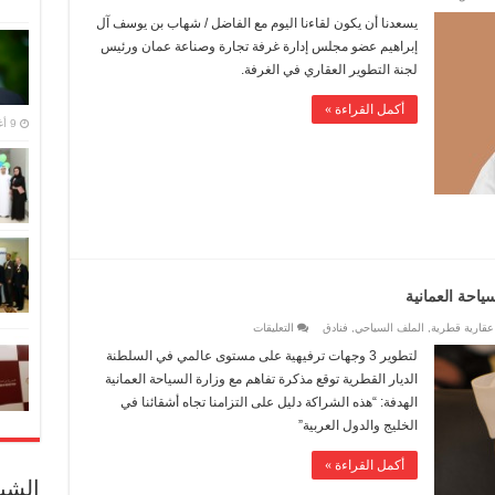
”
عين
يسعدنا أن يكون لقاءنا اليوم مع الفاضل / شهاب بن يوسف آل
على
الاستثمار
إبراهيم عضو مجلس إدارة غرفة تجارة وصناعة عمان ورئيس
العقاري”
في
لجنة التطوير العقاري في الغرفة.
الدول
العربية
و
أكمل القراءة »
محطتنا
9 أغسطس,2016
اليوم
في
سلطنة
عمان
مغلقة
ياحة العمانية
على
 عقارية قطرية
,
الملف السياحي
,
فنادق
التعليقات
الديار
القطرية
لتطوير 3 وجهات ترفيهية على مستوى عالمي في السلطنة
توقع
مذكرة
الديار القطرية توقع مذكرة تفاهم مع وزارة السياحة العمانية
تفاهم
مع
الهدفة: “هذه الشراكة دليل على التزامنا تجاه أشقائنا في
وزارة
الخليج والدول العربية”
السياحة
العمانية
مغلقة
أكمل القراءة »
الشبك