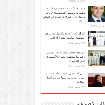
25 مايو,2018
خمس شركات خليجية ضمن قائمة
مجموعة بوسطن كونسلتينج جروب
لأفضل 100 شركة تنافسية في العالم
2016
“إي إف إس” تفتتح مكتبها الجديد في
المنطقة العالمية للإنتاج الإعلامي
9 نوفمبر,2015
«بوينج» تخطط لإنشاء مقرّ إقليمي
لأعمالها بمنطقة الشرق الأوسط في
«دبي الجنوب»
9 نوفمبر,2015
لبنى القاسمي تشيد بسياسات دعم
المرأة وتدعو لتوعيتها بفرص العمل
المتاحة
9 نوفمبر,2015
ات الإجتماعية