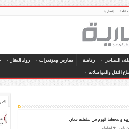
 عامة
إتصل بنا
ملف السياحي
رفاهية
معارض ومؤتمرات
رواد العقار
ح
اع النقل والمواصلات
الأخي
ربية و محطتنا اليوم في سلطنة عمان
على
اء خاص
التعليقات