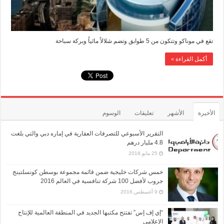
تقع في موناكو وتتكون من 5 طوابق وتضم شلالاً مائياً وبركة سباحة
أكمل القراءة »
الأخيرة
الأشهر
تعليقات
الوسوم
التقرير الأسبوعي للتصرفات العقارية في إماره دبي والتي بلغت
4.8 مليار درهم
25 مايو,2018
خمس شركات خليجية ضمن قائمة مجموعة بوسطن كونسلتينج
جروب لأفضل 100 شركة تنافسية في العالم 2016
9 أغسطس,2016
“إي إف إس” تفتتح مكتبها الجديد في المنطقة العالمية للإنتاج
الإعلامي