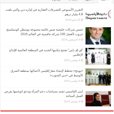
التقرير الأسبوعي للتصرفات العقارية في إماره دبي والتي بلغت
4.8 مليار درهم
25 مايو,2018
خمس شركات خليجية ضمن قائمة مجموعة بوسطن كونسلتينج
جروب لأفضل 100 شركة تنافسية في العالم 2016
9 أغسطس,2016
“إي إف إس” تفتتح مكتبها الجديد في المنطقة العالمية للإنتاج
الإعلامي
9 نوفمبر,2015
«بوينج» تخطط لإنشاء مقرّ إقليمي لأعمالها بمنطقة الشرق
الأوسط في «دبي الجنوب»
9 نوفمبر,2015
لبنى القاسمي تشيد بسياسات دعم المرأة وتدعو لتوعيتها بفرص
العمل المتاحة
9 نوفمبر,2015