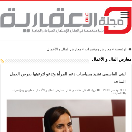
الرئيسية
»
معارض ومؤتمرات
»
معارض المال و الأعمال
معارض المال و الأعمال
لبنى القاسمي تشيد بسياسات دعم المرأة وتدعو لتوعيتها بفرص العمل
المتاحة
9 نوفمبر,2015
رواد العقار
,
طاقه و عقار
,
معارض المال و الأعمال
,
معارض ومؤتمرات
على
التعليقات
لبنى
القاسمي
تشيد
بسياسات
دعم
المرأة
وتدعو
لتوعيتها
بفرص
العمل
المتاحة
مغلقة