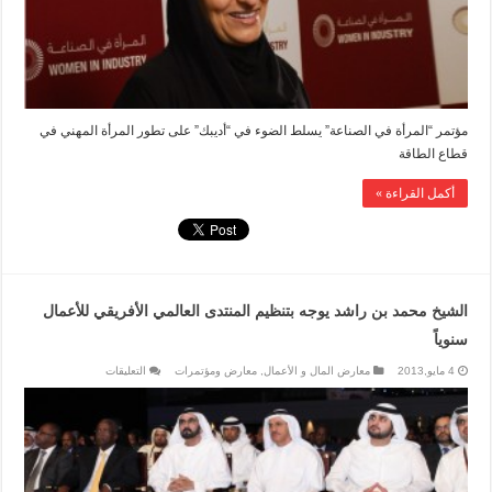
مؤتمر “المرأة في الصناعة” يسلط الضوء في “أديبك” على تطور المرأة المهني في
قطاع الطاقة
أكمل القراءة »
الشيخ محمد بن راشد يوجه بتنظيم المنتدى العالمي الأفريقي للأعمال
سنوياً
على
4 مايو,2013
معارض المال و الأعمال
,
معارض ومؤتمرات
التعليقات
الشيخ
محمد
بن
راشد
يوجه
بتنظيم
المنتدى
العالمي
الأفريقي
للأعمال