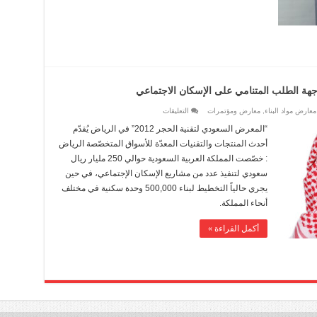
على
معارض مواد البناء
,
معارض ومؤتمرات
التعليقات
المملكة
تخصص
“المعرض السعودي لتقنية الحجر 2012” في الرياض يُقدّم
250
مليار
أحدث المنتجات والتقنيات المعدّة للأسواق المتخصّصة الرياض
ريال
سعودي
: خصّصت المملكة العربية السعودية حوالي 250 مليار ريال
لمواجهة
الطلب
سعودي لتنفيذ عدد من مشاريع الإسكان الإجتماعي، في حين
المتنامي
يجري حالياً التخطيط لبناء 500,000 وحدة سكنية في مختلف
على
الإسكان
أنحاء المملكة.
الاجتماعي
مغلقة
أكمل القراءة »