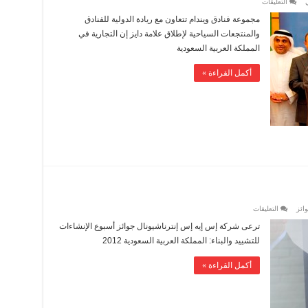
على
التعليقات
إطلاق
علامة
مجموعة فنادق ويندام تتعاون مع ريادة الدولية للفنادق
دايز
إن
والمنتجعات السياحية لإطلاق علامة دايز إن التجارية في
التجارية
في
المملكة العربية السعودية
المملكة
العربية
السعودية
أكمل القراءة »
مغلقة
على
ائز
التعليقات
جوائز
أسبوع
ترعى شركة إس إيه إس إنترناشيونال جوائز أسبوع الإنشاءات
الإنشاءات
للتشييد
للتشييد والبناء: المملكة العربية السعودية 2012
والبناء
مغلقة
أكمل القراءة »