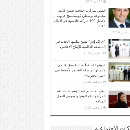
25 مايو,2018
خمس شركات خليجية ضمن قائمة
مجموعة بوسطن كونسلتينج جروب
لأفضل 100 شركة تنافسية في العالم
2016
“إي إف إس” تفتتح مكتبها الجديد في
المنطقة العالمية للإنتاج الإعلامي
9 نوفمبر,2015
«بوينج» تخطط لإنشاء مقرّ إقليمي
لأعمالها بمنطقة الشرق الأوسط في
«دبي الجنوب»
9 نوفمبر,2015
لبنى القاسمي تشيد بسياسات دعم
المرأة وتدعو لتوعيتها بفرص العمل
المتاحة
9 نوفمبر,2015
ات الإجتماعية