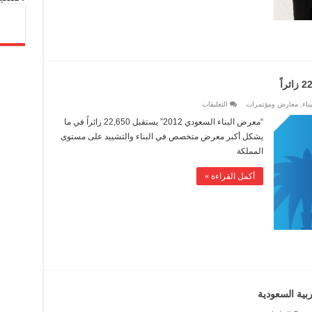
مغلقة
على
ناء
,
معارض ومؤتمرات
التعليقات
“معرض
البناء
“معرض البناء السعودي 2012” يستقبل 22,650 زائراً في ما
السعودي
2012”
يشكل أكبر معرض متخصص في البناء والتشييد على مستوى
يستقبل
22,650
المملكة
زائراً
مغلقة
أكمل القراءة »
ربية السعودية