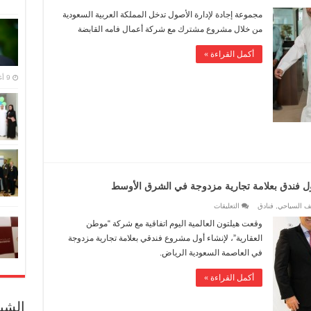
إجادة
لإدارة
مجموعة إجادة لإدارة الأصول تدخل المملكة العربية السعودية
الأصول
تدخل
من خلال مشروع مشترك مع شركة أعمال فامه القابضة
المملكة
العربية
السعودية
أكمل القراءة »
مغلقة
9 أغسطس,2016
أول فندق بعلامة تجارية مزدوجة في الشرق الأوسط
على
لف السياحي
,
فنادق
التعليقات
هيلتون
العالمية
وقعت هيلتون العالمية اليوم اتفاقية مع شركة “موطن
و”موطن”
العقارية
العقارية”، لإنشاء أول مشروع فندقي بعلامة تجارية مزدوجة
تطوران
أول
في العاصمة السعودية الرياض.
فندق
بعلامة
تجارية
أكمل القراءة »
مزدوجة
في
الشرق
الأوسط
الشبك