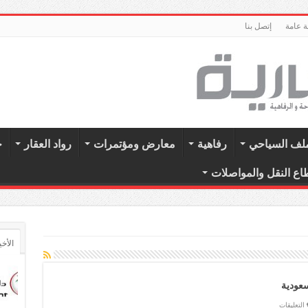
 عامة
إتصل بنا
ملف السياحي
رفاهية
معارض ومؤتمرات
رواد العقار
ح
اع النقل والمواصلات
الأخي
سعودية
على
التعليقات